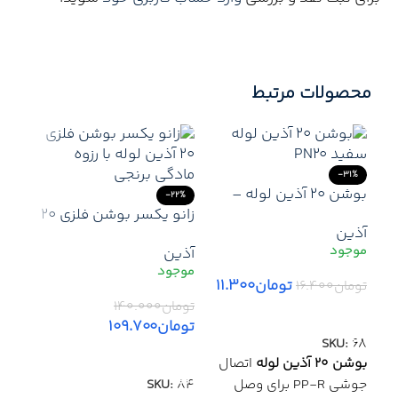
محصولات مرتبط
-31%
بوشن ۲۰ آذین لوله –
-22%
اتصال سریع، مطمئن و
زانو یکسر بوشن فلزی 20
آذین
ماندگار در سیستم‌های
آذین – اتصال زاویه‌دار
آذین
لوله‌کشی آب
ترکیبی برای لوله سفید و
رزوه نری فلزی
تومان
۱۱.۳۰۰
تومان
۱۶.۴۰۰
تومان
۱۴۰.۰۰۰
افزودن به سبد خرید
22%
تومان
۱۰۹.۷۰۰
SKU:
68
افزودن به سبد خرید
آذین
بوشن ۲۰ آذین لوله
اتصال
آذی
زانو
جوشی PP-R برای وصل
84
SKU: