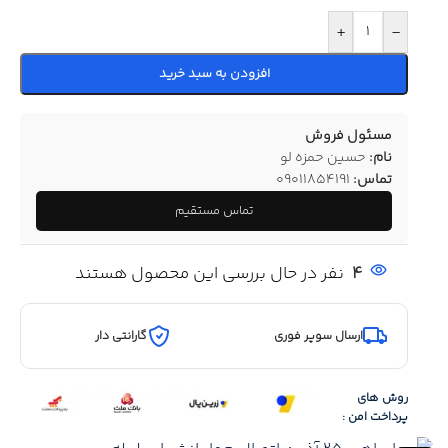
+
-
افزودن به سبد خرید
مسئول فروش
نام:
حسین حمزه لو
تماس:
09011854191
تماس مستقیم
4
نفر در حال بررسی این محصول هستند
ارسال سوپر فوری
گارانتی دار
روش های
پرداخت امن :