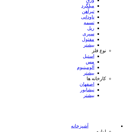
ورق
میلگرد
تیرآهن
ناودانی
تسمه
ریل
سپری
مفتول
بیشتر
نوع فلز
استیل
مس
آلومینیوم
بیشتر
کارخانه ها
اصفهان
نیشابور
بیشتر
آشپزخانه
لوازم