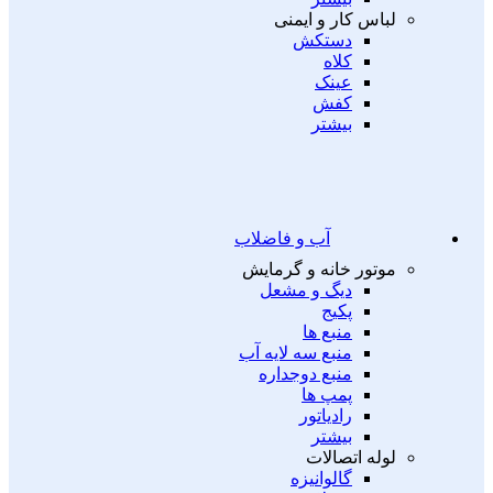
لباس کار و ایمنی
دستکش
کلاه
عینک
کفش
بیشتر
آب و فاضلاب
موتور خانه و گرمایش
دیگ و مشعل
پکیج
منبع ها
منبع سه لایه آب
منبع دوجداره
پمپ ها
رادیاتور
بیشتر
لوله اتصالات
گالوانیزه