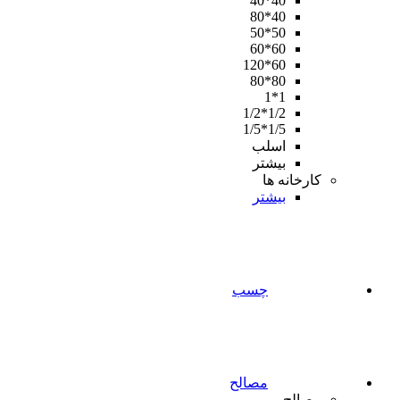
40*40
40*80
50*50
60*60
60*120
80*80
1*1
1/2*1/2
1/5*1/5
اسلب
بیشتر
کارخانه ها
بیشتر
چسب
مصالح
مصالح