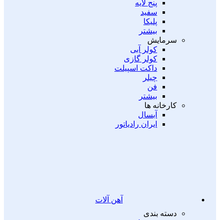
پنج لایه
سفید
پلیکا
بیشتر
سرمایش
کولر آبی
کولر گازی
داکت اسپیلت
چیلر
فن
بیشتر
کارخانه ها
آبسال
ایران رادیاتور
آهن آلات
دسته بندی