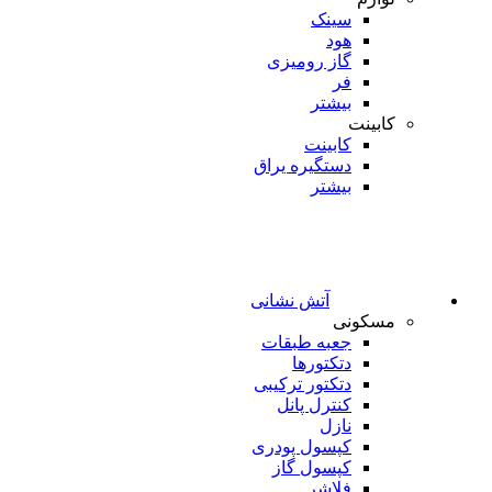
سینک
هود
گاز رومیزی
فر
بیشتر
کابینت
کابینت
دستگیره یراق
بیشتر
آتش نشانی
مسکونی
جعبه طبقات
دتکتورها
دتکتور ترکیبی
کنترل پانل
نازل
کپسول پودری
کپسول گاز
فلاشر