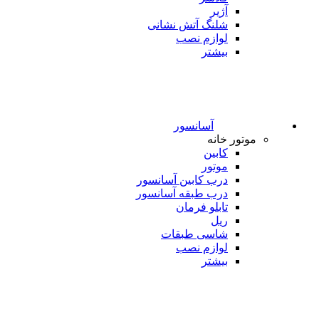
آژیر
شلنگ آتش نشانی
لوازم نصب
بیشتر
آسانسور
موتور خانه
کابین
موتور
درب کابین آسانسور
درب طبقه آسانسور
تابلو فرمان
ریل
شاسی طبقات
لوازم نصب
بیشتر