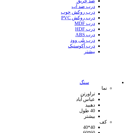
ضد حریق
درب ضد آب
درب روکش چوب
درب روکش PVC
درب MDF
درب HDF
درب ABS
درب پلی وود
درب آکوستیک
بیشتر
سنگ
نما
تراورتن
عباس آباد
دهبید
40 طول
بیشتر
کف
40*40
60*60