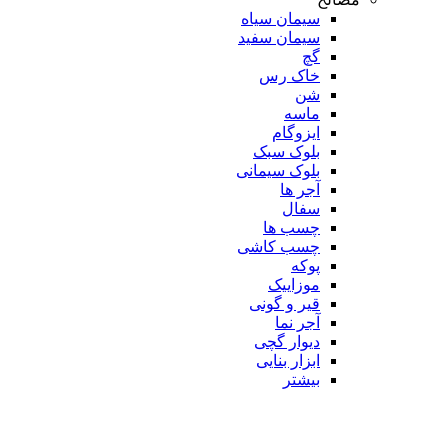
سیمان سیاه
سیمان سفید
گچ
خاک رس
شن
ماسه
ایزوگام
بلوک سبک
بلوک سیمانی
آجر ها
سفال
چسب ها
چسب کاشی
پوکه
موزاییک
قیر و گونی
آجر نما
دیوار گچی
ابزار بنایی
بیشتر