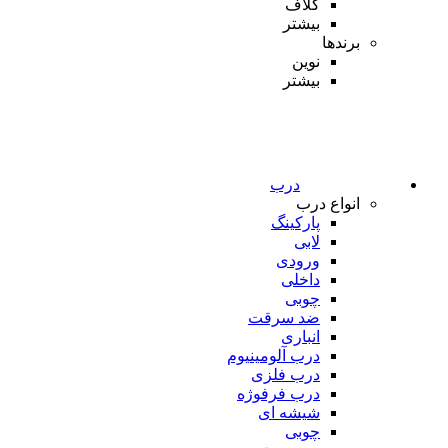
کلاف
بیشتر
برندها
نوین
بیشتر
درب
انواع درب
پارکینگ
لابی
ورودی
داخلی
چوبی
ضد سرقت
انباری
درب آلومینیوم
درب فلزی
درب فرفوژه
شیشه ای
چوبی