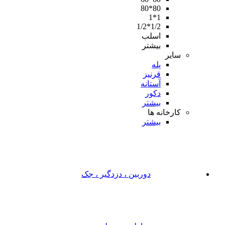
80*80
1*1
1/2*1/2
اسلب
بیشتر
سایر
پله
قرنیز
آستانه
دکور
بیشتر
کارخانه ها
بیشتر
دوربین ، دزدگیر ، جک