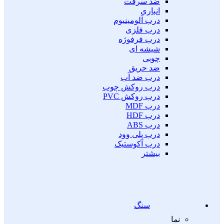
ضد سرقت
انباری
درب آلومینیوم
درب فلزی
درب فرفوژه
شیشه ای
چوبی
ضد حریق
درب ضد آب
درب روکش چوب
درب روکش PVC
درب MDF
درب HDF
درب ABS
درب پلی وود
درب آکوستیک
بیشتر
سنگ
نما