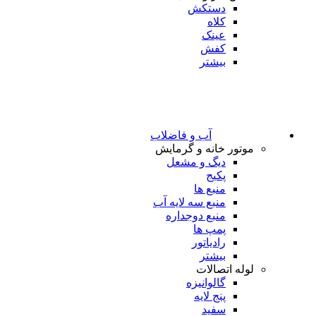
دستکش
کلاه
عینک
کفش
بیشتر
آب و فاضلاب
موتور خانه و گرمایش
دیگ و مشعل
پکیج
منبع ها
منبع سه لایه آب
منبع دوجداره
پمپ ها
رادیاتور
بیشتر
لوله اتصالات
گالوانیزه
پنج لایه
سفید