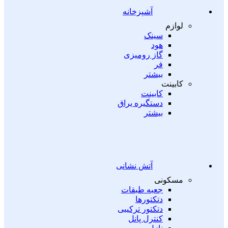
آشپزخانه
لوازم
سینک
هود
گاز رومیزی
فر
بیشتر
کابینت
کابینت
دستگیره یراق
بیشتر
آتش نشانی
مسکونی
جعبه طبقات
دتکتورها
دتکتور ترکیبی
کنترل پانل