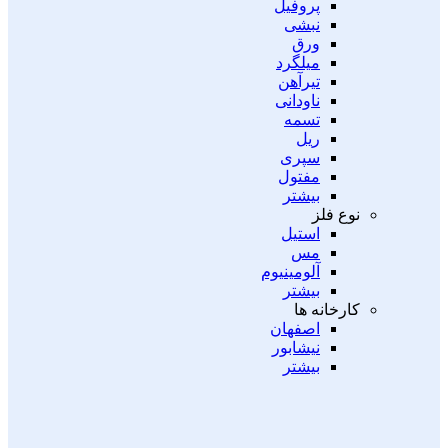
پروفیل
نبشی
ورق
میلگرد
تیرآهن
ناودانی
تسمه
ریل
سپری
مفتول
بیشتر
نوع فلز
استیل
مس
آلومینیوم
بیشتر
کارخانه ها
اصفهان
نیشابور
بیشتر