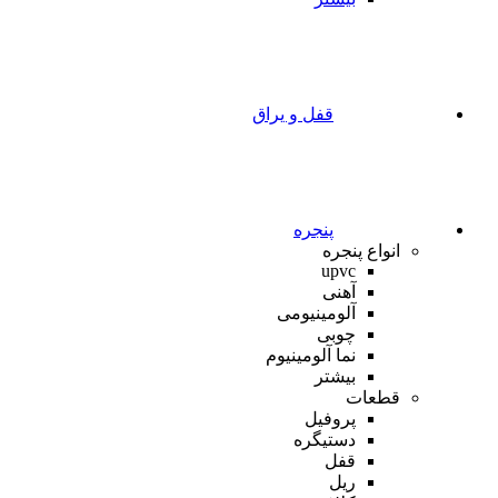
قفل و یراق
پنجره
انواع پنجره
upvc
آهنی
آلومینیومی
چوبی
نما آلومینیوم
بیشتر
قطعات
پروفیل
دستیگره
قفل
ریل