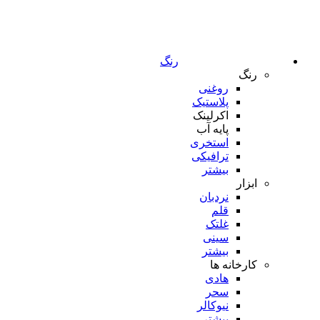
رنگ
رنگ
روغنی
پلاستیک
اکرلینک
پایه آب
استخری
ترافیکی
بیشتر
ابزار
نردبان
قلم
غلتک
سینی
بیشتر
کارخانه ها
هادی
سحر
نیوکالر
بیشتر