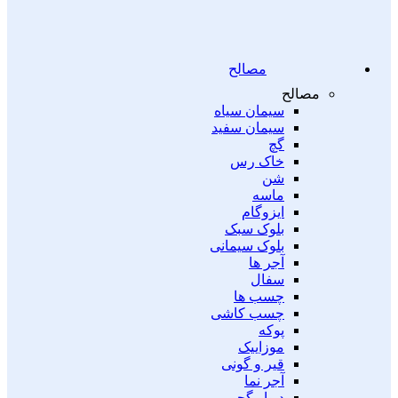
مصالح
مصالح
سیمان سیاه
سیمان سفید
گچ
خاک رس
شن
ماسه
ایزوگام
بلوک سبک
بلوک سیمانی
آجر ها
سفال
چسب ها
چسب کاشی
پوکه
موزاییک
قیر و گونی
آجر نما
دیوار گچی