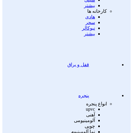
بیشتر
کارخانه ها
هادی
سحر
نیوکالر
بیشتر
قفل و یراق
پنجره
انواع پنجره
upvc
آهنی
آلومینیومی
چوبی
نما آلومینیوم