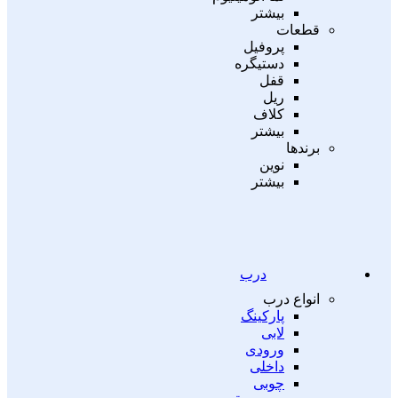
بیشتر
قطعات
پروفیل
دستیگره
قفل
ریل
کلاف
بیشتر
برندها
نوین
بیشتر
درب
انواع درب
پارکینگ
لابی
ورودی
داخلی
چوبی