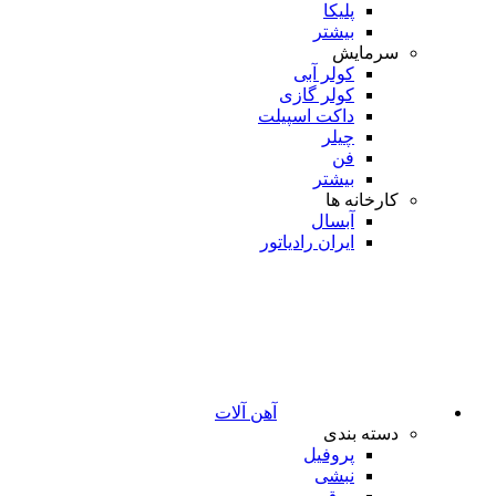
پلیکا
بیشتر
سرمایش
کولر آبی
کولر گازی
داکت اسپیلت
چیلر
فن
بیشتر
کارخانه ها
آبسال
ایران رادیاتور
آهن آلات
دسته بندی
پروفیل
نبشی