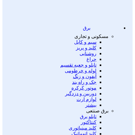
برق
مسکونی و تجاری
سیم و کابل
کلید و پریز
روشنایی
چراغ
تابلو و جعبه تقسیم
لوله و خرطومی
آیفون و زنگ
جک و راه بند
موتور کرکره
دوربین و دزدگیر
لوازم ارت
بیشتر
برق صنتعی
تابلو برق
کنتاکتور
کلید مینیاتوری
کلید اتوماتیک