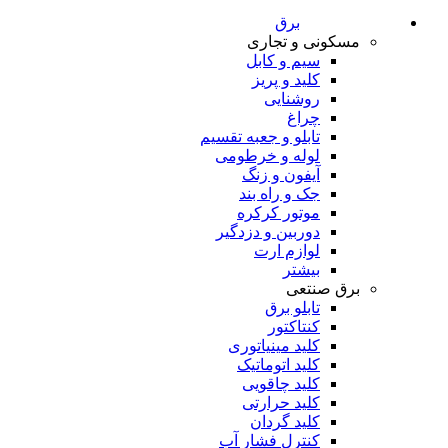
برق
مسکونی و تجاری
سیم و کابل
کلید و پریز
روشنایی
چراغ
تابلو و جعبه تقسیم
لوله و خرطومی
آیفون و زنگ
جک و راه بند
موتور کرکره
دوربین و دزدگیر
لوازم ارت
بیشتر
برق صنتعی
تابلو برق
کنتاکتور
کلید مینیاتوری
کلید اتوماتیک
کلید چاقویی
کلید حرارتی
کلید گردان
کنترل فشار آب