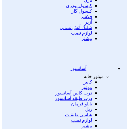
نازل
کپسول پودری
کپسول گاز
فلاشر
آژیر
شلنگ آتش نشانی
لوازم نصب
بیشتر
آسانسور
موتور خانه
کابین
موتور
درب کابین آسانسور
درب طبقه آسانسور
تابلو فرمان
ریل
شاسی طبقات
لوازم نصب
بیشتر