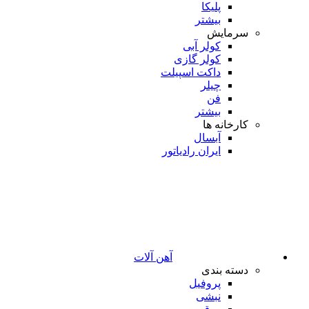
پلیکا
بیشتر
سرمایش
کولر آبی
کولر گازی
داکت اسپیلت
چیلر
فن
بیشتر
کارخانه ها
آبسال
ایران رادیاتور
آهن آلات
دسته بندی
پروفیل
نبشی