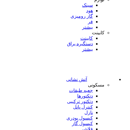
سینک
هود
گاز رومیزی
فر
بیشتر
کابینت
کابینت
دستگیره یراق
بیشتر
آتش نشانی
مسکونی
جعبه طبقات
دتکتورها
دتکتور ترکیبی
کنترل پانل
نازل
کپسول پودری
کپسول گاز
فلاشر