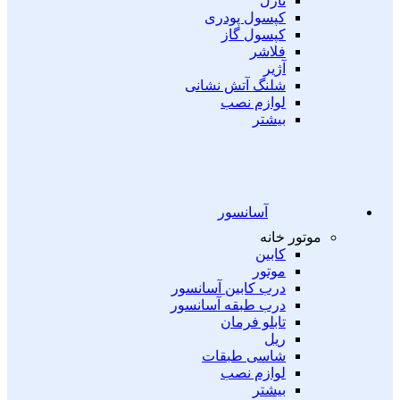
نازل
کپسول پودری
کپسول گاز
فلاشر
آژیر
شلنگ آتش نشانی
لوازم نصب
بیشتر
آسانسور
موتور خانه
کابین
موتور
درب کابین آسانسور
درب طبقه آسانسور
تابلو فرمان
ریل
شاسی طبقات
لوازم نصب
بیشتر