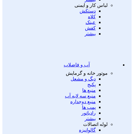
لباس کار و ایمنی
دستکش
کلاه
عینک
کفش
بیشتر
آب و فاضلاب
موتور خانه و گرمایش
دیگ و مشعل
پکیج
منبع ها
منبع سه لایه آب
منبع دوجداره
پمپ ها
رادیاتور
بیشتر
لوله اتصالات
گالوانیزه