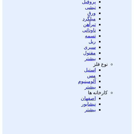
پروفیل
نبشی
ورق
میلگرد
تیرآهن
ناودانی
تسمه
ریل
سپری
مفتول
بیشتر
نوع فلز
استیل
مس
آلومینیوم
بیشتر
کارخانه ها
اصفهان
نیشابور
بیشتر