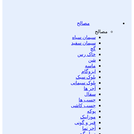
مصالح
مصالح
سیمان سیاه
سیمان سفید
گچ
خاک رس
شن
ماسه
ایزوگام
بلوک سبک
بلوک سیمانی
آجر ها
سفال
چسب ها
چسب کاشی
پوکه
موزاییک
قیر و گونی
آجر نما
دیوار گچی