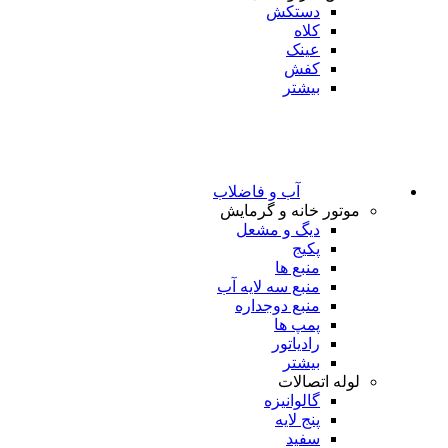
دستکش
کلاه
عینک
کفش
بیشتر
آب و فاضلاب
موتور خانه و گرمایش
دیگ و مشعل
پکیج
منبع ها
منبع سه لایه آب
منبع دوجداره
پمپ ها
رادیاتور
بیشتر
لوله اتصالات
گالوانیزه
پنج لایه
سفید