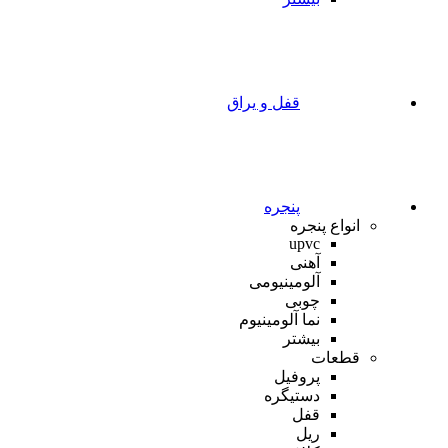
قفل و یراق
پنجره
انواع پنجره
upvc
آهنی
آلومینیومی
چوبی
نما آلومینیوم
بیشتر
قطعات
پروفیل
دستیگره
قفل
ریل