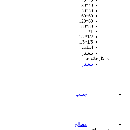
40*40
40*80
50*50
60*60
60*120
80*80
1*1
1/2*1/2
1/5*1/5
اسلب
بیشتر
کارخانه ها
بیشتر
چسب
مصالح
مصالح