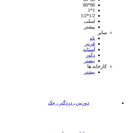
80*80
1*1
1/2*1/2
اسلب
بیشتر
سایر
پله
قرنیز
آستانه
دکور
بیشتر
کارخانه ها
بیشتر
دوربین ، دزدگیر ، جک