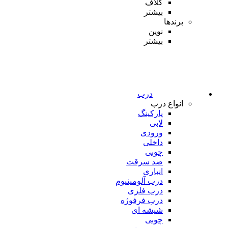
کلاف
بیشتر
برندها
نوین
بیشتر
درب
انواع درب
پارکینگ
لابی
ورودی
داخلی
چوبی
ضد سرقت
انباری
درب آلومینیوم
درب فلزی
درب فرفوژه
شیشه ای
چوبی