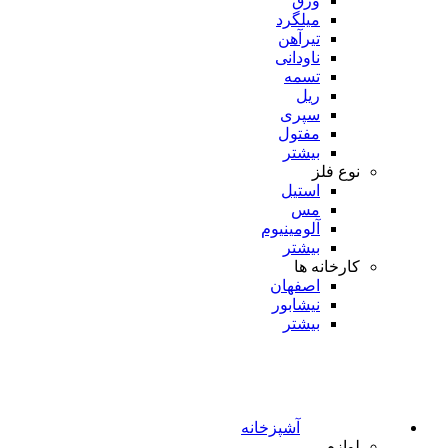
ورق
میلگرد
تیرآهن
ناودانی
تسمه
ریل
سپری
مفتول
بیشتر
نوع فلز
استیل
مس
آلومینیوم
بیشتر
کارخانه ها
اصفهان
نیشابور
بیشتر
آشپزخانه
لوازم