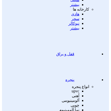
بیشتر
کارخانه ها
هادی
سحر
نیوکالر
بیشتر
قفل و یراق
پنجره
انواع پنجره
upvc
آهنی
آلومینیومی
چوبی
نما آلومینیوم