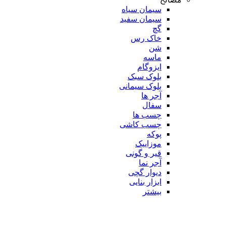
سیمان سیاه
سیمان سفید
گچ
خاک رس
شن
ماسه
ایزوگام
بلوک سبک
بلوک سیمانی
آجر ها
سفال
چسب ها
چسب کاشی
پوکه
موزاییک
قیر و گونی
آجر نما
دیوار گچی
ابزار بنایی
بیشتر