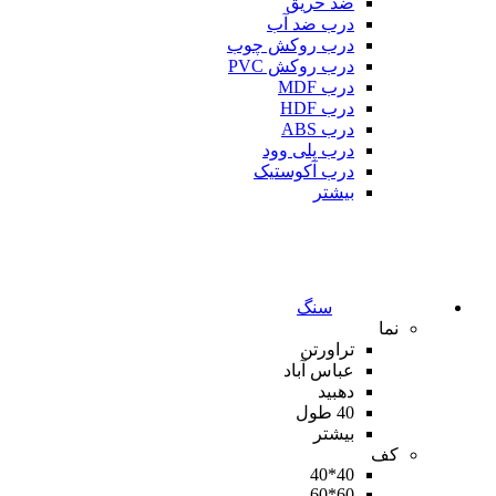
ضد حریق
درب ضد آب
درب روکش چوب
درب روکش PVC
درب MDF
درب HDF
درب ABS
درب پلی وود
درب آکوستیک
بیشتر
سنگ
نما
تراورتن
عباس آباد
دهبید
40 طول
بیشتر
کف
40*40
60*60