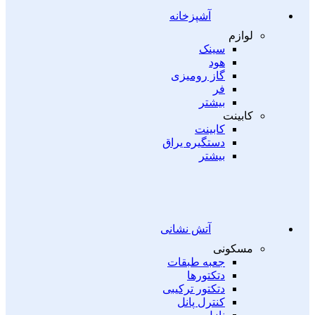
آشپزخانه
لوازم
سینک
هود
گاز رومیزی
فر
بیشتر
کابینت
کابینت
دستگیره یراق
بیشتر
آتش نشانی
مسکونی
جعبه طبقات
دتکتورها
دتکتور ترکیبی
کنترل پانل