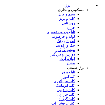
برق
مسکونی و تجاری
سیم و کابل
کلید و پریز
روشنایی
چراغ
تابلو و جعبه تقسیم
لوله و خرطومی
آیفون و زنگ
جک و راه بند
موتور کرکره
دوربین و دزدگیر
لوازم ارت
بیشتر
برق صنتعی
تابلو برق
کنتاکتور
کلید مینیاتوری
کلید اتوماتیک
کلید چاقویی
کلید حرارتی
کلید گردان
کنترل فشار آب