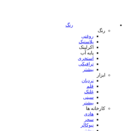
رنگ
رنگ
روغنی
پلاستیک
اکرلینک
پایه آب
استخری
ترافیکی
بیشتر
ابزار
نردبان
قلم
غلتک
سینی
بیشتر
کارخانه ها
هادی
سحر
نیوکالر
بیشتر