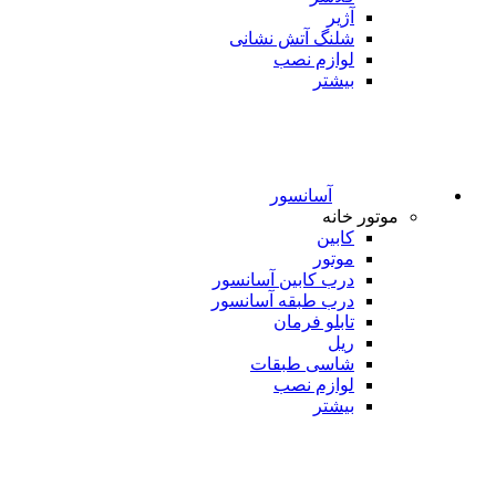
آژیر
شلنگ آتش نشانی
لوازم نصب
بیشتر
آسانسور
موتور خانه
کابین
موتور
درب کابین آسانسور
درب طبقه آسانسور
تابلو فرمان
ریل
شاسی طبقات
لوازم نصب
بیشتر