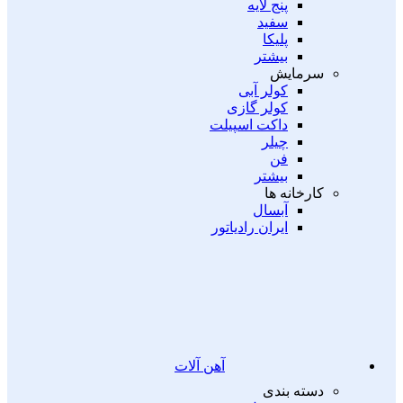
پنج لایه
سفید
پلیکا
بیشتر
سرمایش
کولر آبی
کولر گازی
داکت اسپیلت
چیلر
فن
بیشتر
کارخانه ها
آبسال
ایران رادیاتور
آهن آلات
دسته بندی