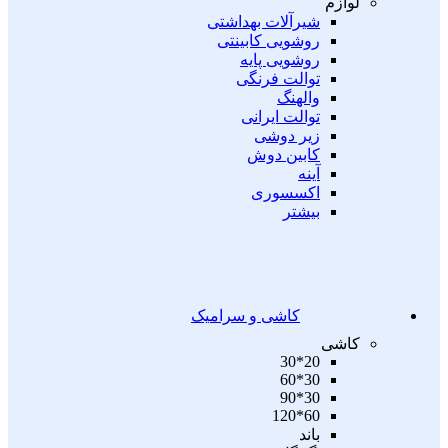
لوازم
شیرآلات بهداشتی
روشویی کابینتی
روشویی پایه
توالت فرنگی
والهنگ
توالت ایرانی
زیر دوشی
کابین دوش
آینه
اکسسوری
بیشتر
کاشی و سرامیک
کاشی
20*30
30*60
30*90
60*120
باند