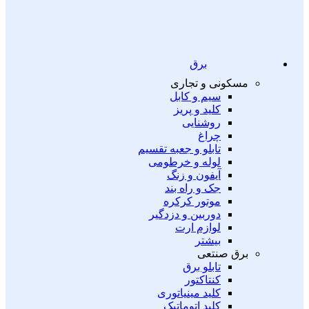
برق
مسکونی و تجاری
سیم و کابل
کلید و پریز
روشنایی
چراغ
تابلو و جعبه تقسیم
لوله و خرطومی
آیفون و زنگ
جک و راه بند
موتور کرکره
دوربین و دزدگیر
لوازم ارت
بیشتر
برق صنتعی
تابلو برق
کنتاکتور
کلید مینیاتوری
کلید اتوماتیک