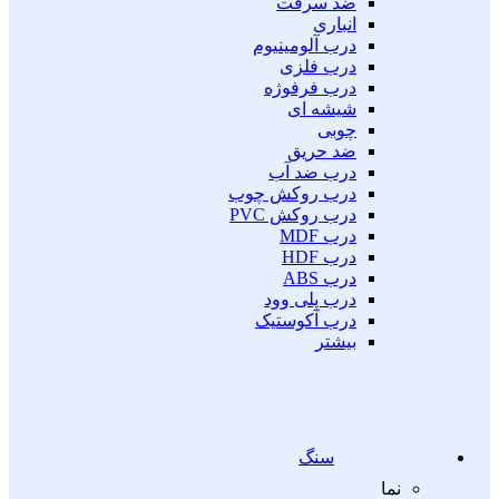
ضد سرقت
انباری
درب آلومینیوم
درب فلزی
درب فرفوژه
شیشه ای
چوبی
ضد حریق
درب ضد آب
درب روکش چوب
درب روکش PVC
درب MDF
درب HDF
درب ABS
درب پلی وود
درب آکوستیک
بیشتر
سنگ
نما