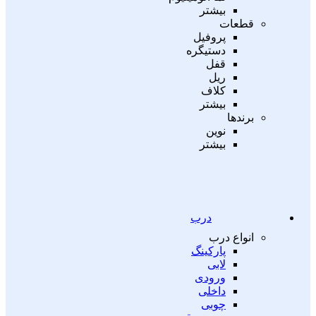
بیشتر
قطعات
پروفیل
دستیگره
قفل
ریل
کلاف
بیشتر
برندها
نوین
بیشتر
درب
انواع درب
پارکینگ
لابی
ورودی
داخلی
چوبی