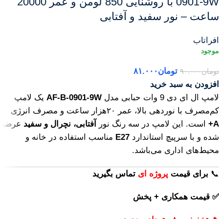
0901-9W با روشنایی 850 لومن و عمر 20000
ساعت – نور سفید و آفتابی
افراتاب
تومان
۸۱.۰۰۰
تومان
۹۰.۰۰۰
افزودن به سبد خرید
لامپ ال ای دی 9 وات حبابی مدل
AF-B-0901-9W
یک لامپ
کم‌مصرف با نوردهی بالا، عمر ۲۰هزار ساعت و مصرف انرژی
A+
است. این لامپ در سه رنگ نور
آفتابی، نچرال و سفید
عرضه
شده و با سرپیچ استاندارد
E27
مناسب استفاده در خانه و
محیط‌های اداری می‌باشد.
📞
برای
قیمت
پروژه ای
تماس بگیرید
✅ قیمت همکاری + پخش