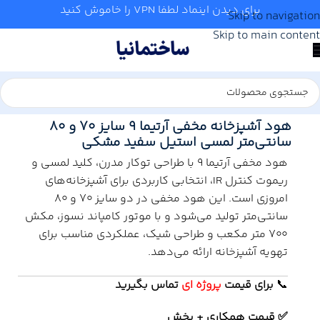
برای دیدن اینماد لطفا VPN را خاموش کنید
Skip to navigation
Skip to main content
خانه
/
آشپزخانه
/
هود
/
کن
هود آشپزخانه مخفی آرتیما ۹ سایز ۷۰ و ۸۰
سانتی‌متر لمسی استیل سفید مشکی
هود مخفی آرتیما 9 با طراحی توکار مدرن، کلید لمسی و
ریموت کنترل IR، انتخابی کاربردی برای آشپزخانه‌های
امروزی است. این هود مخفی در دو سایز 70 و 80
سانتی‌متر تولید می‌شود و با موتور کامپاند نسوز، مکش
700 متر مکعب و طراحی شیک، عملکردی مناسب برای
تهویه آشپزخانه ارائه می‌دهد.
📞
برای
قیمت
پروژه ای
تماس بگیرید
✅ قیمت همکاری + پخش