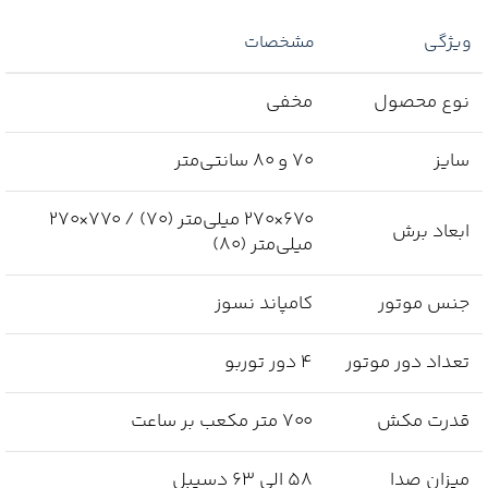
ویژگی
مشخصات
نوع محصول
مخفی
سایز
70 و 80 سانتی‌متر
670×270 میلی‌متر (70) / 770×270
ابعاد برش
میلی‌متر (80)
جنس موتور
کامپاند نسوز
تعداد دور موتور
4 دور توربو
قدرت مکش
700 متر مکعب بر ساعت
میزان صدا
58 الی 63 دسیبل