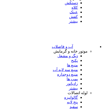
دستکش
کلاه
عینک
کفش
بیشتر
آب و فاضلاب
موتور خانه و گرمایش
دیگ و مشعل
پکیج
منبع ها
منبع سه لایه آب
منبع دوجداره
پمپ ها
رادیاتور
بیشتر
لوله اتصالات
گالوانیزه
پنج لایه
سفید