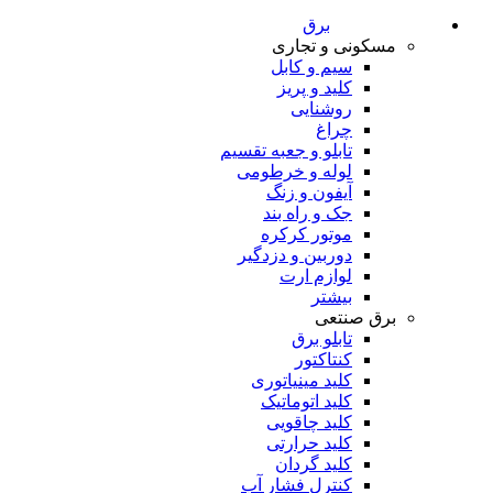
برق
مسکونی و تجاری
سیم و کابل
کلید و پریز
روشنایی
چراغ
تابلو و جعبه تقسیم
لوله و خرطومی
آیفون و زنگ
جک و راه بند
موتور کرکره
دوربین و دزدگیر
لوازم ارت
بیشتر
برق صنتعی
تابلو برق
کنتاکتور
کلید مینیاتوری
کلید اتوماتیک
کلید چاقویی
کلید حرارتی
کلید گردان
کنترل فشار آب