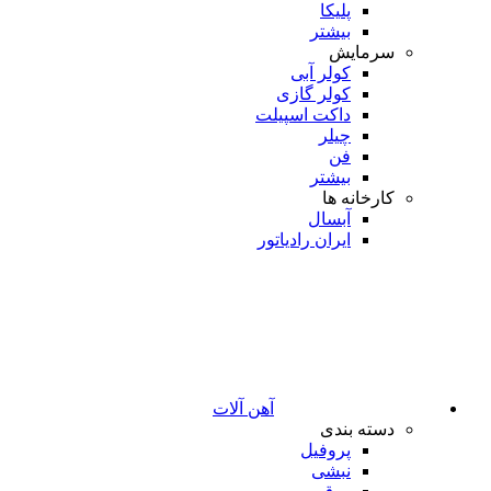
پلیکا
بیشتر
سرمایش
کولر آبی
کولر گازی
داکت اسپیلت
چیلر
فن
بیشتر
کارخانه ها
آبسال
ایران رادیاتور
آهن آلات
دسته بندی
پروفیل
نبشی