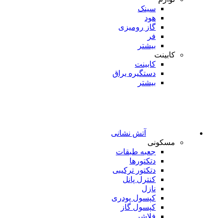
سینک
هود
گاز رومیزی
فر
بیشتر
کابینت
کابینت
دستگیره یراق
بیشتر
آتش نشانی
مسکونی
جعبه طبقات
دتکتورها
دتکتور ترکیبی
کنترل پانل
نازل
کپسول پودری
کپسول گاز
فلاشر