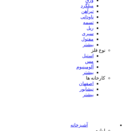
ورق
میلگرد
تیرآهن
ناودانی
تسمه
ریل
سپری
مفتول
بیشتر
نوع فلز
استیل
مس
آلومینیوم
بیشتر
کارخانه ها
اصفهان
نیشابور
بیشتر
آشپزخانه
لوازم