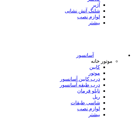
آژیر
شلنگ آتش نشانی
لوازم نصب
بیشتر
آسانسور
موتور خانه
کابین
موتور
درب کابین آسانسور
درب طبقه آسانسور
تابلو فرمان
ریل
شاسی طبقات
لوازم نصب
بیشتر