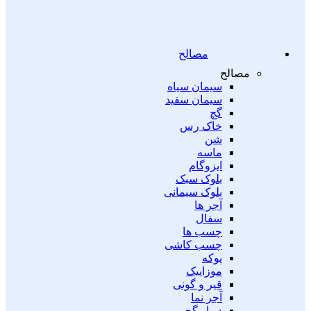
مصالح
مصالح
سیمان سیاه
سیمان سفید
گچ
خاک رس
شن
ماسه
ایزوگام
بلوک سبک
بلوک سیمانی
آجر ها
سفال
چسب ها
چسب کاشی
پوکه
موزاییک
قیر و گونی
آجر نما
دیوار گچی