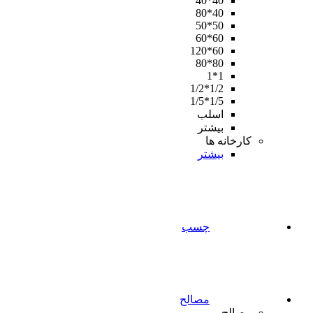
40*40
40*80
50*50
60*60
60*120
80*80
1*1
1/2*1/2
1/5*1/5
اسلب
بیشتر
کارخانه ها
بیشتر
چسب
مصالح
مصالح