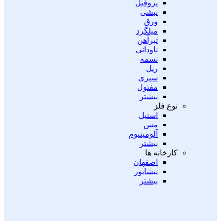
پروفیل
نبشی
ورق
میلگرد
تیرآهن
ناودانی
تسمه
ریل
سپری
مفتول
بیشتر
نوع فلز
استیل
مس
آلومینیوم
بیشتر
کارخانه ها
اصفهان
نیشابور
بیشتر