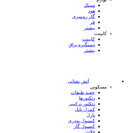
سینک
هود
گاز رومیزی
فر
بیشتر
کابینت
کابینت
دستگیره یراق
بیشتر
آتش نشانی
مسکونی
جعبه طبقات
دتکتورها
دتکتور ترکیبی
کنترل پانل
نازل
کپسول پودری
کپسول گاز
فلاشر