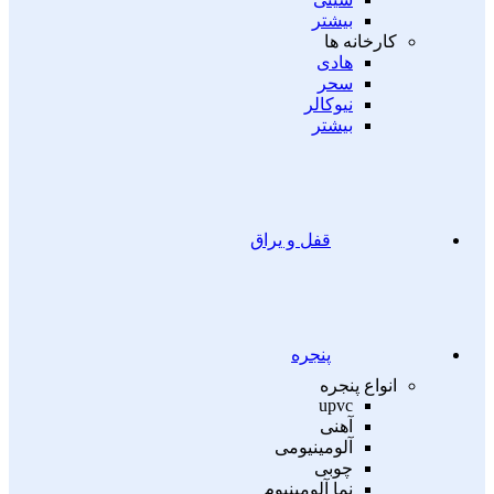
بیشتر
کارخانه ها
هادی
سحر
نیوکالر
بیشتر
قفل و یراق
پنجره
انواع پنجره
upvc
آهنی
آلومینیومی
چوبی
نما آلومینیوم