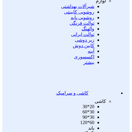
لوازم
شیرآلات بهداشتی
روشویی کابینتی
روشویی پایه
توالت فرنگی
والهنگ
توالت ایرانی
زیر دوشی
کابین دوش
آینه
اکسسوری
بیشتر
کاشی و سرامیک
کاشی
20*30
30*60
30*90
60*120
باند