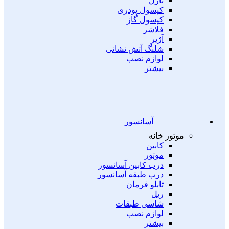
نازل
کپسول پودری
کپسول گاز
فلاشر
آژیر
شلنگ آتش نشانی
لوازم نصب
بیشتر
آسانسور
موتور خانه
کابین
موتور
درب کابین آسانسور
درب طبقه آسانسور
تابلو فرمان
ریل
شاسی طبقات
لوازم نصب
بیشتر