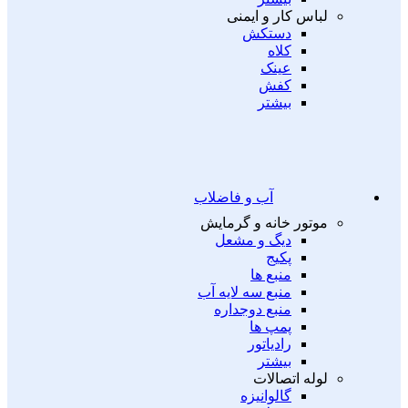
لباس کار و ایمنی
دستکش
کلاه
عینک
کفش
بیشتر
آب و فاضلاب
موتور خانه و گرمایش
دیگ و مشعل
پکیج
منبع ها
منبع سه لایه آب
منبع دوجداره
پمپ ها
رادیاتور
بیشتر
لوله اتصالات
گالوانیزه