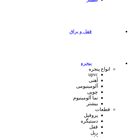
قفل و یراق
پنجره
انواع پنجره
upvc
آهنی
آلومینیومی
چوبی
نما آلومینیوم
بیشتر
قطعات
پروفیل
دستیگره
قفل
ریل