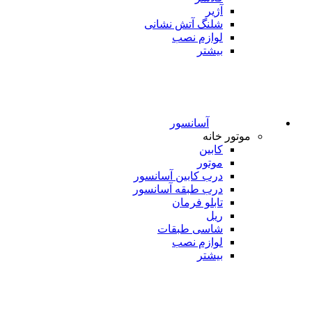
آژیر
شلنگ آتش نشانی
لوازم نصب
بیشتر
آسانسور
موتور خانه
کابین
موتور
درب کابین آسانسور
درب طبقه آسانسور
تابلو فرمان
ریل
شاسی طبقات
لوازم نصب
بیشتر