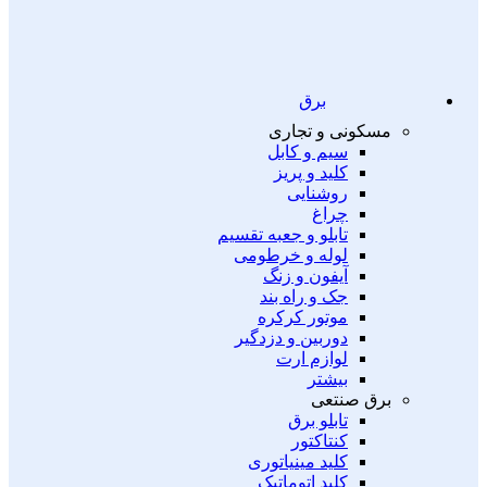
برق
مسکونی و تجاری
سیم و کابل
کلید و پریز
روشنایی
چراغ
تابلو و جعبه تقسیم
لوله و خرطومی
آیفون و زنگ
جک و راه بند
موتور کرکره
دوربین و دزدگیر
لوازم ارت
بیشتر
برق صنتعی
تابلو برق
کنتاکتور
کلید مینیاتوری
کلید اتوماتیک