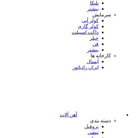
پلیکا
بیشتر
سرمایش
کولر آبی
کولر گازی
داکت اسپیلت
چیلر
فن
بیشتر
کارخانه ها
آبسال
ایران رادیاتور
آهن آلات
دسته بندی
پروفیل
نبشی