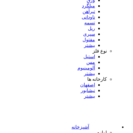
ورق
میلگرد
تیرآهن
ناودانی
تسمه
ریل
سپری
مفتول
بیشتر
نوع فلز
استیل
مس
آلومینیوم
بیشتر
کارخانه ها
اصفهان
نیشابور
بیشتر
آشپزخانه
لوازم