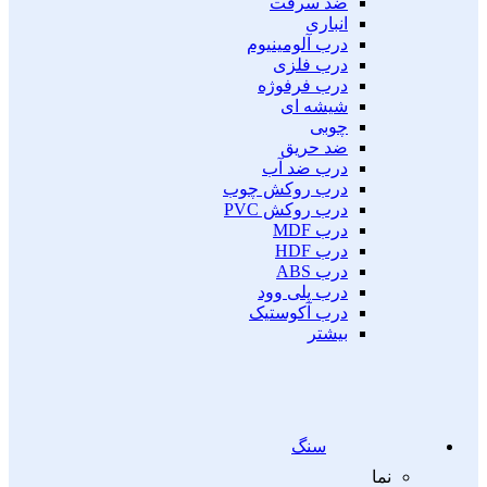
ضد سرقت
انباری
درب آلومینیوم
درب فلزی
درب فرفوژه
شیشه ای
چوبی
ضد حریق
درب ضد آب
درب روکش چوب
درب روکش PVC
درب MDF
درب HDF
درب ABS
درب پلی وود
درب آکوستیک
بیشتر
سنگ
نما