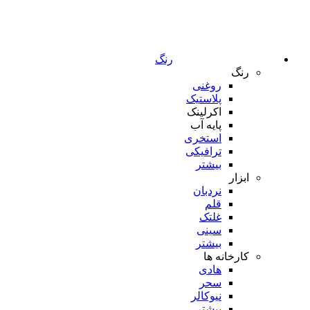
رنگ
رنگ
روغنی
پلاستیک
اکرلینک
پایه آب
استخری
ترافیکی
بیشتر
ابزار
نردبان
قلم
غلتک
سینی
بیشتر
کارخانه ها
هادی
سحر
نیوکالر
بیشتر