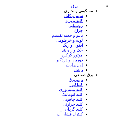
برق
مسکونی و تجاری
سیم و کابل
کلید و پریز
روشنایی
چراغ
تابلو و جعبه تقسیم
لوله و خرطومی
آیفون و زنگ
جک و راه بند
موتور کرکره
دوربین و دزدگیر
لوازم ارت
بیشتر
برق صنتعی
تابلو برق
کنتاکتور
کلید مینیاتوری
کلید اتوماتیک
کلید چاقویی
کلید حرارتی
کلید گردان
کنترل فشار آب