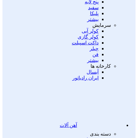
پنج لایه
سفید
پلیکا
بیشتر
سرمایش
کولر آبی
کولر گازی
داکت اسپیلت
چیلر
فن
بیشتر
کارخانه ها
آبسال
ایران رادیاتور
آهن آلات
دسته بندی