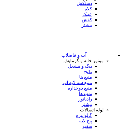
دستکش
کلاه
عینک
کفش
بیشتر
آب و فاضلاب
موتور خانه و گرمایش
دیگ و مشعل
پکیج
منبع ها
منبع سه لایه آب
منبع دوجداره
پمپ ها
رادیاتور
بیشتر
لوله اتصالات
گالوانیزه
پنج لایه
سفید