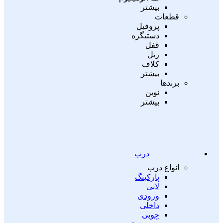
بیشتر
قطعات
پروفیل
دستیگره
قفل
ریل
کلاف
بیشتر
برندها
نوین
بیشتر
درب
انواع درب
پارکینگ
لابی
ورودی
داخلی
چوبی