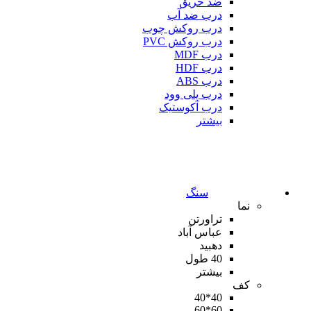
ضد حریق
درب ضد آب
درب روکش چوب
درب روکش PVC
درب MDF
درب HDF
درب ABS
درب پلی وود
درب آکوستیک
بیشتر
سنگ
نما
تراورتن
عباس آباد
دهبید
40 طول
بیشتر
کف
40*40
60*60