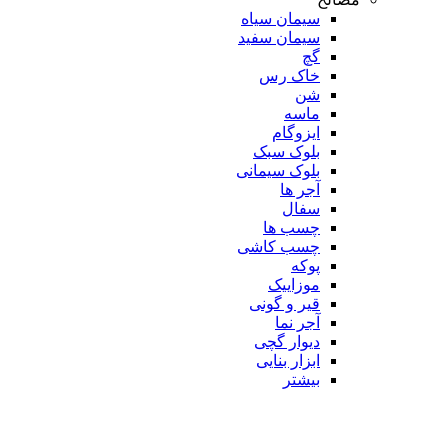
سیمان سیاه
سیمان سفید
گچ
خاک رس
شن
ماسه
ایزوگام
بلوک سبک
بلوک سیمانی
آجر ها
سفال
چسب ها
چسب کاشی
پوکه
موزاییک
قیر و گونی
آجر نما
دیوار گچی
ابزار بنایی
بیشتر