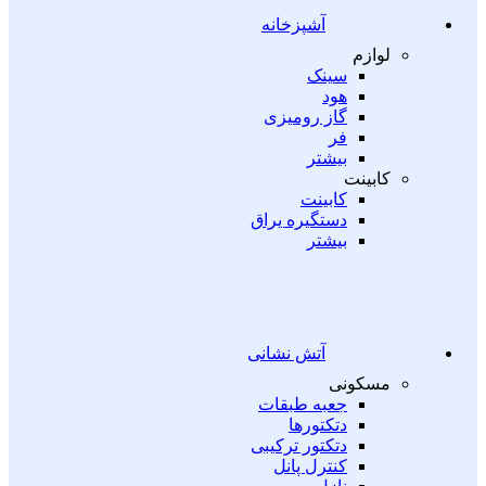
آشپزخانه
لوازم
سینک
هود
گاز رومیزی
فر
بیشتر
کابینت
کابینت
دستگیره یراق
بیشتر
آتش نشانی
مسکونی
جعبه طبقات
دتکتورها
دتکتور ترکیبی
کنترل پانل