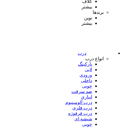
کلاف
بیشتر
برندها
نوین
بیشتر
درب
انواع درب
پارکینگ
لابی
ورودی
داخلی
چوبی
ضد سرقت
انباری
درب آلومینیوم
درب فلزی
درب فرفوژه
شیشه ای
چوبی