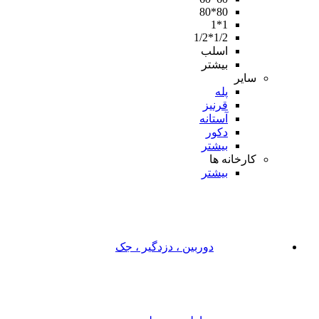
80*80
1*1
1/2*1/2
اسلب
بیشتر
سایر
پله
قرنیز
آستانه
دکور
بیشتر
کارخانه ها
بیشتر
دوربین ، دزدگیر ، جک