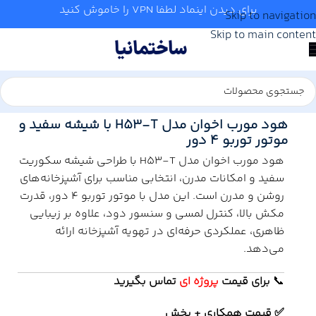
برای دیدن اینماد لطفا VPN را خاموش کنید
Skip to navigation
Skip to main content
خانه
/
آشپزخانه
/
هود
/
اخوان
هود مورب اخوان مدل H53-T با شیشه سفید و
موتور توربو ۴ دور
هود مورب اخوان مدل H53-T با طراحی شیشه سکوریت
سفید و امکانات مدرن، انتخابی مناسب برای آشپزخانه‌های
روشن و مدرن است. این مدل با موتور توربو ۴ دور، قدرت
مکش بالا، کنترل لمسی و سنسور دود، علاوه بر زیبایی
ظاهری، عملکردی حرفه‌ای در تهویه آشپزخانه ارائه
می‌دهد.
📞
برای
قیمت
پروژه ای
تماس بگیرید
✅ قیمت همکاری + پخش