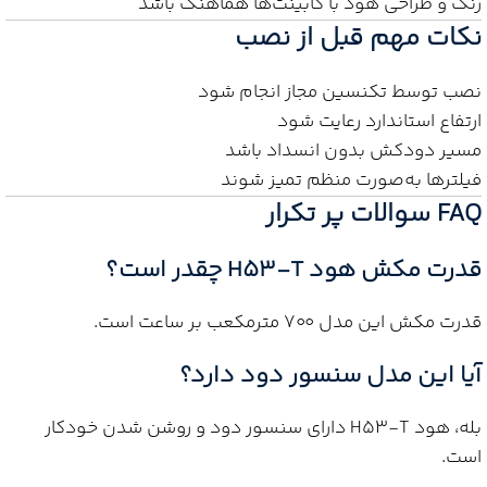
رنگ و طراحی هود با کابینت‌ها هماهنگ باشد
نکات مهم قبل از نصب
نصب توسط تکنسین مجاز انجام شود
ارتفاع استاندارد رعایت شود
مسیر دودکش بدون انسداد باشد
فیلترها به‌صورت منظم تمیز شوند
FAQ سوالات پر تکرار
قدرت مکش هود H53-T چقدر است؟
قدرت مکش این مدل ۷۰۰ مترمکعب بر ساعت است.
آیا این مدل سنسور دود دارد؟
بله، هود H53-T دارای سنسور دود و روشن شدن خودکار
است.