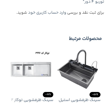
توربو ۴ دور”
برای ثبت نقد و بررسی
وارد حساب کاربری خود
شوید.
محصولات مرتبط
25%
-92%
-56%
سینک ظرفشویی استیل
سینک ظرفشویی توکار 2
سین
مدل پیانویی اسمارت
لگنه اخوان کد 346 با ورق