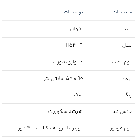
مشخصات
توضیحات
برند
اخوان
مدل
H53-T
نوع نصب
دیواری، مورب
ابعاد
۹۰ × ۵۰ سانتی‌متر
رنگ
سفید
جنس نما
شیشه سکوریت
نوع موتور
توربو با پروانه باکالیت – ۴ دور