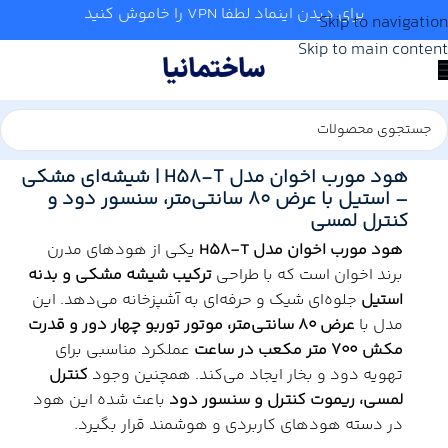
برای دیدن اینماد لطفا VPN را خاموش کنید
Skip to navigation
Skip to main content
خانه
/
آشپزخانه
/
هود
/
اخوان
هود مورب اخوان مدل H58-T | شیشه‌ای مشکی
– استیل با عرض ۸۰ سانتی‌متر، سنسور دود و
کنترل لمسی
هود مورب اخوان مدل H58-T
یکی از هودهای مدرن
برند اخوان است که با طراحی
ترکیب شیشه مشکی و بدنه
استیل
جلوه‌ای شیک و حرفه‌ای به آشپزخانه می‌دهد. این
مدل با
عرض ۸۰ سانتی‌متر، موتور توربو چهار دور و قدرت
مکش ۷۰۰ متر مکعب در ساعت
عملکرد مناسبی برای
تهویه دود و بخار ایجاد می‌کند. همچنین وجود
کنترل
لمسی، ریموت کنترل و سنسور دود
باعث شده این هود
در دسته هودهای کاربردی و هوشمند قرار بگیرد.