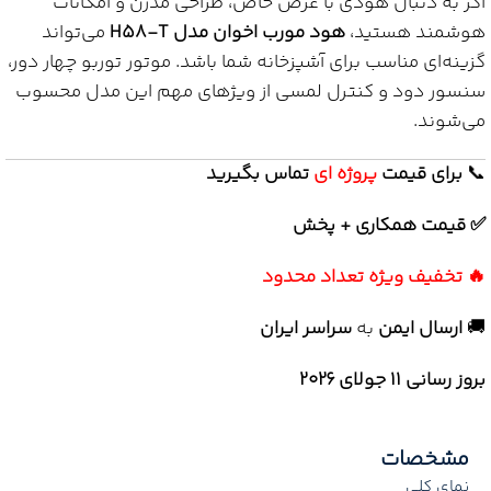
اگر به دنبال هودی با عرض خاص، طراحی مدرن و امکانات
هوشمند هستید،
هود مورب اخوان مدل H58-T
می‌تواند
گزینه‌ای مناسب برای آشپزخانه شما باشد. موتور توربو چهار دور،
سنسور دود و کنترل لمسی از ویژ‌های مهم این مدل محسوب
می‌شوند.
📞
برای
قیمت
پروژه ای
تماس بگیرید
✅ قیمت همکاری + پخش
🔥 تخفیف ویژه تعداد محدود
🚚
ارسال ایمن
به
سراسر ایران
بروز رسانی 11 جولای ۲۰۲۶
مشخصات
نمای کلی