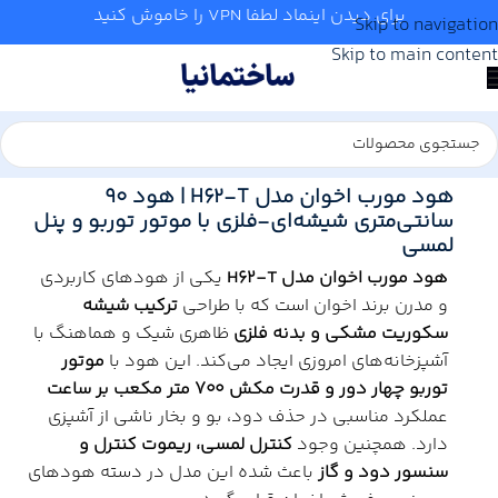
برای دیدن اینماد لطفا VPN را خاموش کنید
Skip to navigation
Skip to main content
خانه
/
آشپزخانه
/
هود
/
اخوان
هود مورب اخوان مدل H62-T | هود ۹۰
سانتی‌متری شیشه‌ای-فلزی با موتور توربو و پنل
لمسی
هود مورب اخوان مدل H62-T
یکی از هودهای کاربردی
و مدرن برند اخوان است که با طراحی
ترکیب شیشه
سکوریت مشکی و بدنه فلزی
ظاهری شیک و هماهنگ با
آشپزخانه‌های امروزی ایجاد می‌کند. این هود با
موتور
توربو چهار دور و قدرت مکش ۷۰۰ متر مکعب بر ساعت
عملکرد مناسبی در حذف دود، بو و بخار ناشی از آشپزی
دارد. همچنین وجود
کنترل لمسی، ریموت کنترل و
سنسور دود و گاز
باعث شده این مدل در دسته هودهای