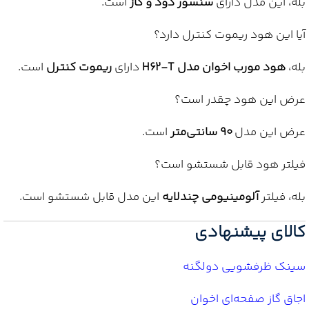
بله، این مدل دارای
سنسور دود و گاز
است.
آیا این هود ریموت کنترل دارد؟
بله،
هود مورب اخوان مدل H62-T
دارای
ریموت کنترل
است.
عرض این هود چقدر است؟
عرض این مدل
۹۰ سانتی‌متر
است.
فیلتر هود قابل شستشو است؟
بله، فیلتر
آلومینیومی چندلایه
این مدل قابل شستشو است.
کالای پیشنهادی
سینک ظرفشویی دولگنه
اجاق گاز صفحه‌ای اخوان