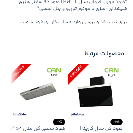
“هود مورب اخوان مدل H62-T | هود ۹۰ سانتی‌متری
شیشه‌ای-فلزی با موتور توربو و پنل لمسی”
برای ثبت نقد و بررسی
وارد حساب کاربری خود
شوید.
محصولات مرتبط
16%
-7%
-19%
هود کن مدل کارینا |
هود مخفی کن مدل 1450
NEW