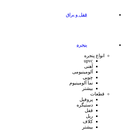
قفل و یراق
پنجره
انواع پنجره
upvc
آهنی
آلومینیومی
چوبی
نما آلومینیوم
بیشتر
قطعات
پروفیل
دستیگره
قفل
ریل
کلاف
بیشتر