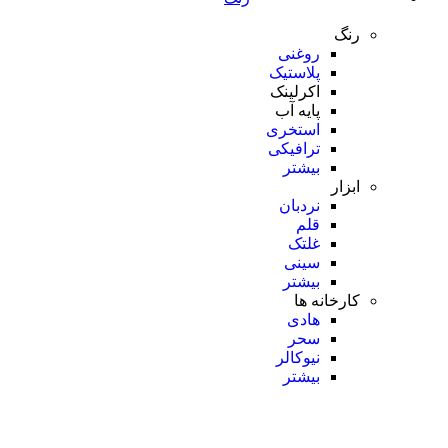
رنگ
روغنی
پلاستیک
اکرلینک
پایه آب
استخری
ترافیکی
بیشتر
ابزار
نردبان
قلم
غلتک
سینی
بیشتر
کارخانه ها
هادی
سحر
نیوکالر
بیشتر