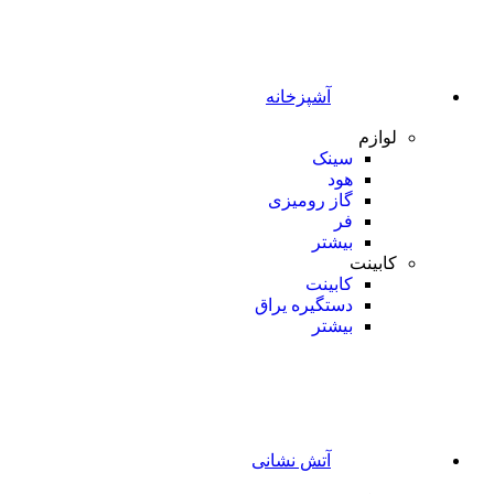
آشپزخانه
لوازم
سینک
هود
گاز رومیزی
فر
بیشتر
کابینت
کابینت
دستگیره یراق
بیشتر
آتش نشانی