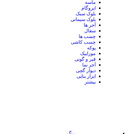
ماسه
ایزوگام
بلوک سبک
بلوک سیمانی
آجر ها
سفال
چسب ها
چسب کاشی
پوکه
موزاییک
قیر و گونی
آجر نما
دیوار گچی
ابزار بنایی
بیشتر
رنگ