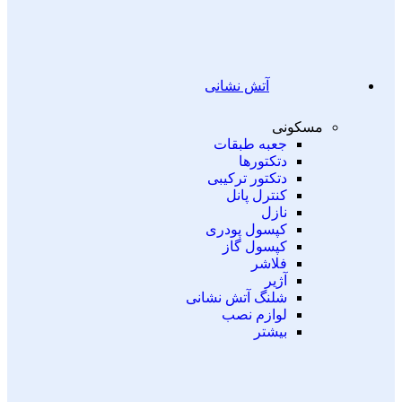
آتش نشانی
مسکونی
جعبه طبقات
دتکتورها
دتکتور ترکیبی
کنترل پانل
نازل
کپسول پودری
کپسول گاز
فلاشر
آژیر
شلنگ آتش نشانی
لوازم نصب
بیشتر