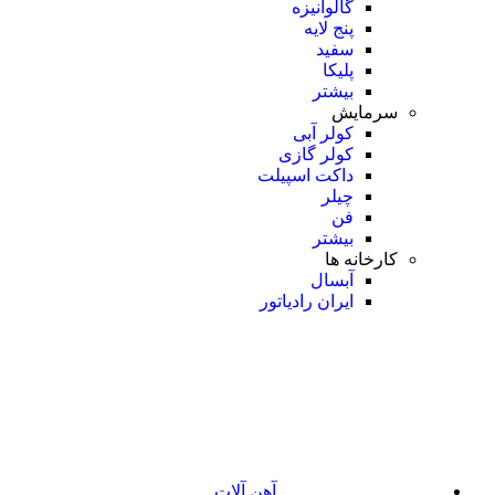
گالوانیزه
پنج لایه
سفید
پلیکا
بیشتر
سرمایش
کولر آبی
کولر گازی
داکت اسپیلت
چیلر
فن
بیشتر
کارخانه ها
آبسال
ایران رادیاتور
آهن آلات