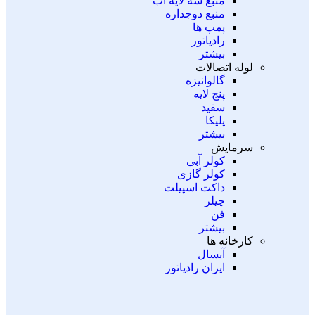
منبع سه لایه آب
منبع دوجداره
پمپ ها
رادیاتور
بیشتر
لوله اتصالات
گالوانیزه
پنج لایه
سفید
پلیکا
بیشتر
سرمایش
کولر آبی
کولر گازی
داکت اسپیلت
چیلر
فن
بیشتر
کارخانه ها
آبسال
ایران رادیاتور