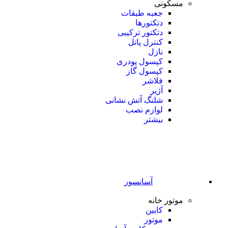
مسکونی
جعبه طبقات
دتکتورها
دتکتور ترکیبی
کنترل پانل
نازل
کپسول پودری
کپسول گاز
فلاشر
آژیر
شلنگ آتش نشانی
لوازم نصب
بیشتر
آسانسور
موتور خانه
کابین
موتور