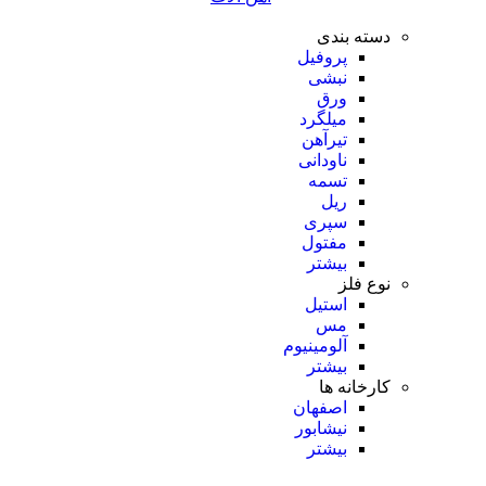
دسته بندی
پروفیل
نبشی
ورق
میلگرد
تیرآهن
ناودانی
تسمه
ریل
سپری
مفتول
بیشتر
نوع فلز
استیل
مس
آلومینیوم
بیشتر
کارخانه ها
اصفهان
نیشابور
بیشتر