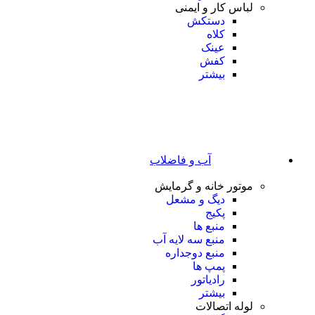
لباس کار و ایمنی
دستکش
کلاه
عینک
کفش
بیشتر
آب و فاضلاب
موتور خانه و گرمایش
دیگ و مشعل
پکیج
منبع ها
منبع سه لایه آب
منبع دوجداره
پمپ ها
رادیاتور
بیشتر
لوله اتصالات