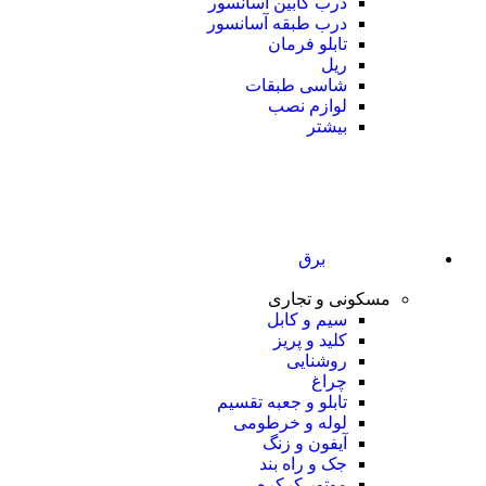
درب کابین آسانسور
درب طبقه آسانسور
تابلو فرمان
ریل
شاسی طبقات
لوازم نصب
بیشتر
برق
مسکونی و تجاری
سیم و کابل
کلید و پریز
روشنایی
چراغ
تابلو و جعبه تقسیم
لوله و خرطومی
آیفون و زنگ
جک و راه بند
موتور کرکره