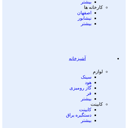
بیشتر
کارخانه ها
اصفهان
نیشابور
بیشتر
آشپزخانه
لوازم
سینک
هود
گاز رومیزی
فر
بیشتر
کابینت
کابینت
دستگیره یراق
بیشتر