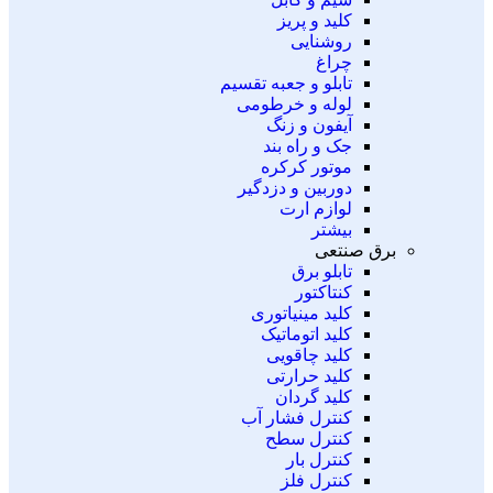
کلید و پریز
روشنایی
چراغ
تابلو و جعبه تقسیم
لوله و خرطومی
آیفون و زنگ
جک و راه بند
موتور کرکره
دوربین و دزدگیر
لوازم ارت
بیشتر
برق صنتعی
تابلو برق
کنتاکتور
کلید مینیاتوری
کلید اتوماتیک
کلید چاقویی
کلید حرارتی
کلید گردان
کنترل فشار آب
کنترل سطح
کنترل بار
کنترل فلز