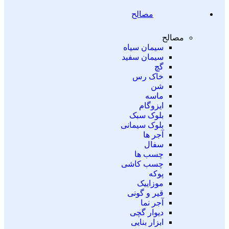
مصالح
مصالح
سیمان سیاه
سیمان سفید
گچ
خاک رس
شن
ماسه
ایزوگام
بلوک سبک
بلوک سیمانی
آجر ها
سفال
چسب ها
چسب کاشی
پوکه
موزاییک
قیر و گونی
آجر نما
دیوار گچی
ابزار بنایی