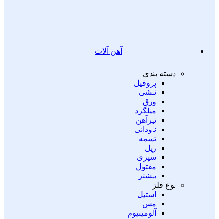
آهن آلات
دسته بندی
پروفیل
نبشی
ورق
میلگرد
تیرآهن
ناودانی
تسمه
ریل
سپری
مفتول
بیشتر
نوع فلز
استیل
مس
آلومینیوم