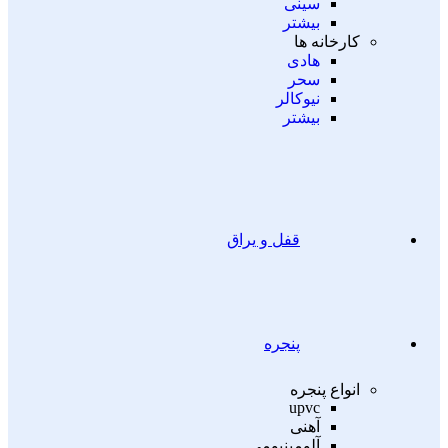
سینی
بیشتر
کارخانه ها
هادی
سحر
نیوکالر
بیشتر
قفل و یراق
پنجره
انواع پنجره
upvc
آهنی
آلومینیومی