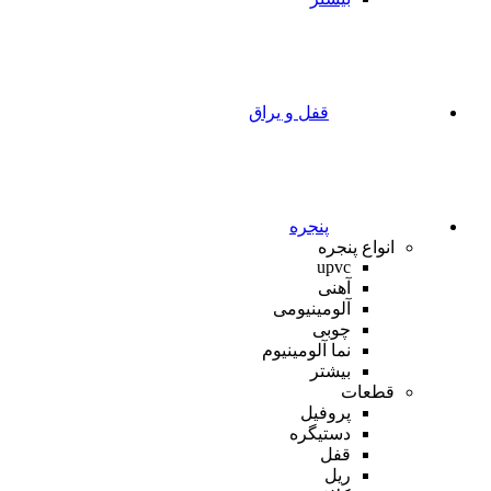
قفل و یراق
پنجره
انواع پنجره
upvc
آهنی
آلومینیومی
چوبی
نما آلومینیوم
بیشتر
قطعات
پروفیل
دستیگره
قفل
ریل