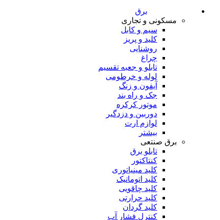
برق
مسکونی و تجاری
سیم و کابل
کلید و پریز
روشنایی
چراغ
تابلو و جعبه تقسیم
لوله و خرطومی
آیفون و زنگ
جک و راه بند
موتور کرکره
دوربین و دزدگیر
لوازم ارت
بیشتر
برق صنتعی
تابلو برق
کنتاکتور
کلید مینیاتوری
کلید اتوماتیک
کلید چاقویی
کلید حرارتی
کلید گردان
کنترل فشار آب