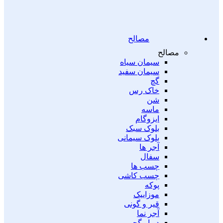
مصالح
مصالح
سیمان سیاه
سیمان سفید
گچ
خاک رس
شن
ماسه
ایزوگام
بلوک سبک
بلوک سیمانی
آجر ها
سفال
چسب ها
چسب کاشی
پوکه
موزاییک
قیر و گونی
آجر نما
دیوار گچی