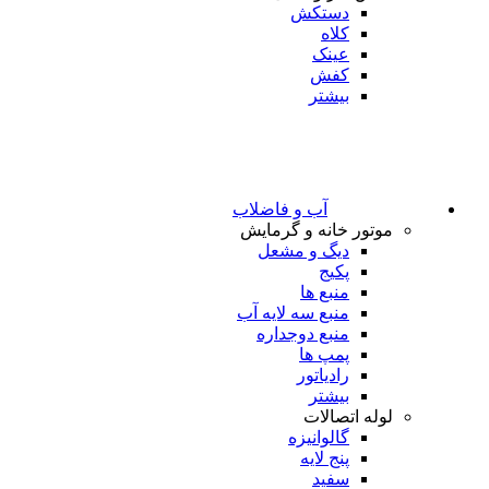
دستکش
کلاه
عینک
کفش
بیشتر
آب و فاضلاب
موتور خانه و گرمایش
دیگ و مشعل
پکیج
منبع ها
منبع سه لایه آب
منبع دوجداره
پمپ ها
رادیاتور
بیشتر
لوله اتصالات
گالوانیزه
پنج لایه
سفید