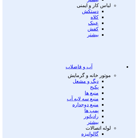
لباس کار و ایمنی
دستکش
کلاه
عینک
کفش
بیشتر
آب و فاضلاب
موتور خانه و گرمایش
دیگ و مشعل
پکیج
منبع ها
منبع سه لایه آب
منبع دوجداره
پمپ ها
رادیاتور
بیشتر
لوله اتصالات
گالوانیزه