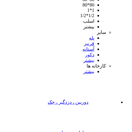
80*80
1*1
1/2*1/2
اسلب
بیشتر
سایر
پله
قرنیز
آستانه
دکور
بیشتر
کارخانه ها
بیشتر
دوربین ، دزدگیر ، جک