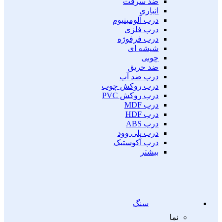
ضد سرقت
انباری
درب آلومینیوم
درب فلزی
درب فرفوژه
شیشه ای
چوبی
ضد حریق
درب ضد آب
درب روکش چوب
درب روکش PVC
درب MDF
درب HDF
درب ABS
درب پلی وود
درب آکوستیک
بیشتر
سنگ
نما