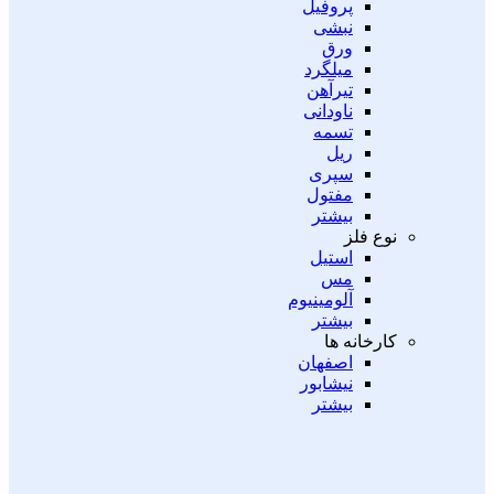
پروفیل
نبشی
ورق
میلگرد
تیرآهن
ناودانی
تسمه
ریل
سپری
مفتول
بیشتر
نوع فلز
استیل
مس
آلومینیوم
بیشتر
کارخانه ها
اصفهان
نیشابور
بیشتر