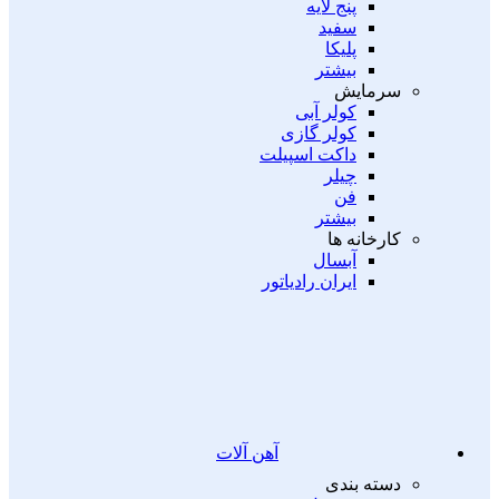
پنج لایه
سفید
پلیکا
بیشتر
سرمایش
کولر آبی
کولر گازی
داکت اسپیلت
چیلر
فن
بیشتر
کارخانه ها
آبسال
ایران رادیاتور
آهن آلات
دسته بندی