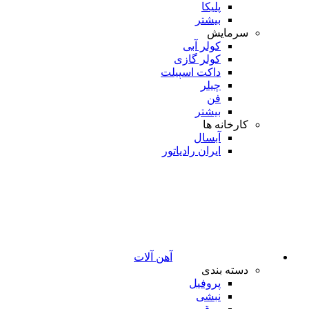
پلیکا
بیشتر
سرمایش
کولر آبی
کولر گازی
داکت اسپیلت
چیلر
فن
بیشتر
کارخانه ها
آبسال
ایران رادیاتور
آهن آلات
دسته بندی
پروفیل
نبشی