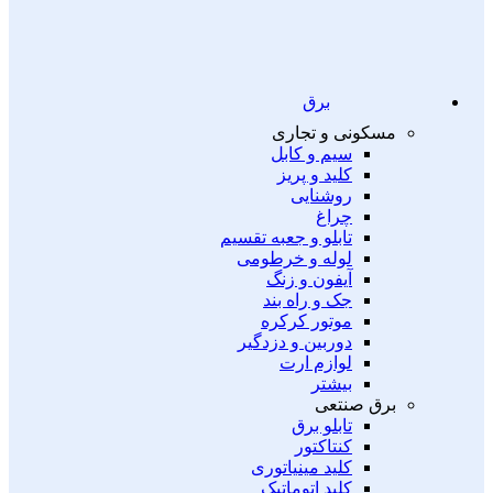
برق
مسکونی و تجاری
سیم و کابل
کلید و پریز
روشنایی
چراغ
تابلو و جعبه تقسیم
لوله و خرطومی
آیفون و زنگ
جک و راه بند
موتور کرکره
دوربین و دزدگیر
لوازم ارت
بیشتر
برق صنتعی
تابلو برق
کنتاکتور
کلید مینیاتوری
کلید اتوماتیک