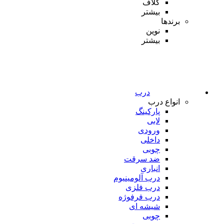
کلاف
بیشتر
برندها
نوین
بیشتر
درب
انواع درب
پارکینگ
لابی
ورودی
داخلی
چوبی
ضد سرقت
انباری
درب آلومینیوم
درب فلزی
درب فرفوژه
شیشه ای
چوبی