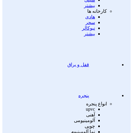
بیشتر
کارخانه ها
هادی
سحر
نیوکالر
بیشتر
قفل و یراق
پنجره
انواع پنجره
upvc
آهنی
آلومینیومی
چوبی
نما آلومینیوم