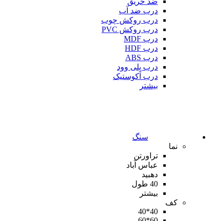
ضد حریق
درب ضد آب
درب روکش چوب
درب روکش PVC
درب MDF
درب HDF
درب ABS
درب پلی وود
درب آکوستیک
بیشتر
سنگ
نما
تراورتن
عباس آباد
دهبید
40 طول
بیشتر
کف
40*40
60*60