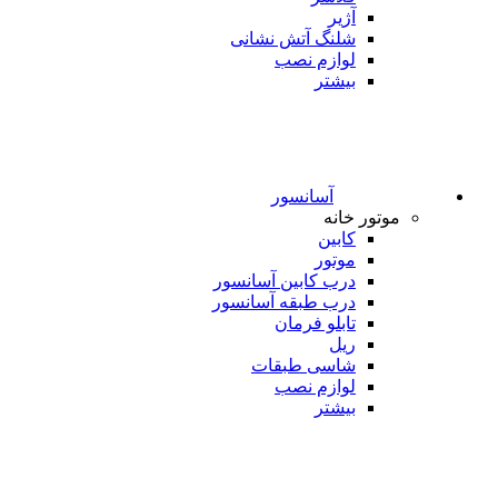
آژیر
شلنگ آتش نشانی
لوازم نصب
بیشتر
آسانسور
موتور خانه
کابین
موتور
درب کابین آسانسور
درب طبقه آسانسور
تابلو فرمان
ریل
شاسی طبقات
لوازم نصب
بیشتر