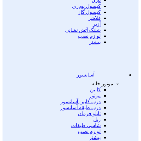
نازل
کپسول پودری
کپسول گاز
فلاشر
آژیر
شلنگ آتش نشانی
لوازم نصب
بیشتر
آسانسور
موتور خانه
کابین
موتور
درب کابین آسانسور
درب طبقه آسانسور
تابلو فرمان
ریل
شاسی طبقات
لوازم نصب
بیشتر