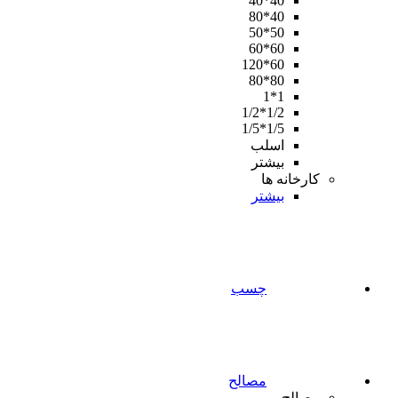
40*40
40*80
50*50
60*60
60*120
80*80
1*1
1/2*1/2
1/5*1/5
اسلب
بیشتر
کارخانه ها
بیشتر
چسب
مصالح
مصالح