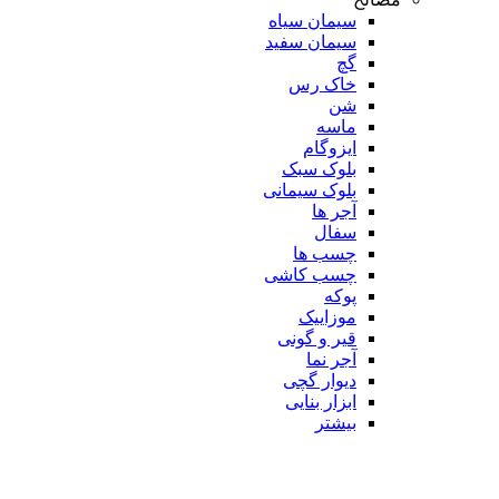
سیمان سیاه
سیمان سفید
گچ
خاک رس
شن
ماسه
ایزوگام
بلوک سبک
بلوک سیمانی
آجر ها
سفال
چسب ها
چسب کاشی
پوکه
موزاییک
قیر و گونی
آجر نما
دیوار گچی
ابزار بنایی
بیشتر