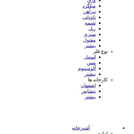
ورق
میلگرد
تیرآهن
ناودانی
تسمه
ریل
سپری
مفتول
بیشتر
نوع فلز
استیل
مس
آلومینیوم
بیشتر
کارخانه ها
اصفهان
نیشابور
بیشتر
آشپزخانه
لوازم