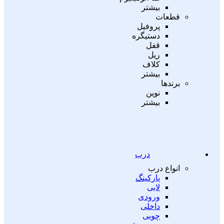
بیشتر
قطعات
پروفیل
دستیگره
قفل
ریل
کلاف
بیشتر
برندها
نوین
بیشتر
درب
انواع درب
پارکینگ
لابی
ورودی
داخلی
چوبی