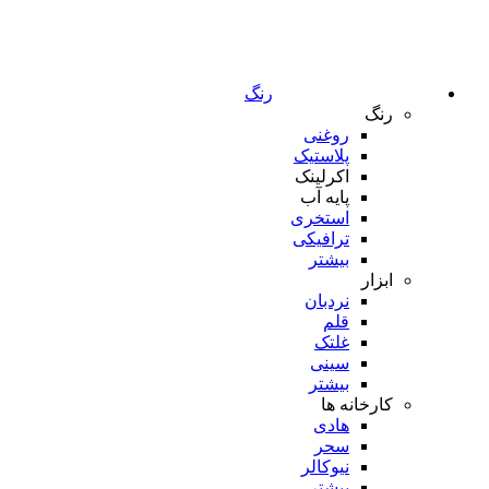
رنگ
رنگ
روغنی
پلاستیک
اکرلینک
پایه آب
استخری
ترافیکی
بیشتر
ابزار
نردبان
قلم
غلتک
سینی
بیشتر
کارخانه ها
هادی
سحر
نیوکالر
بیشتر