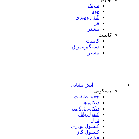
سینک
هود
گاز رومیزی
فر
بیشتر
کابینت
کابینت
دستگیره یراق
بیشتر
آتش نشانی
مسکونی
جعبه طبقات
دتکتورها
دتکتور ترکیبی
کنترل پانل
نازل
کپسول پودری
کپسول گاز
فلاشر