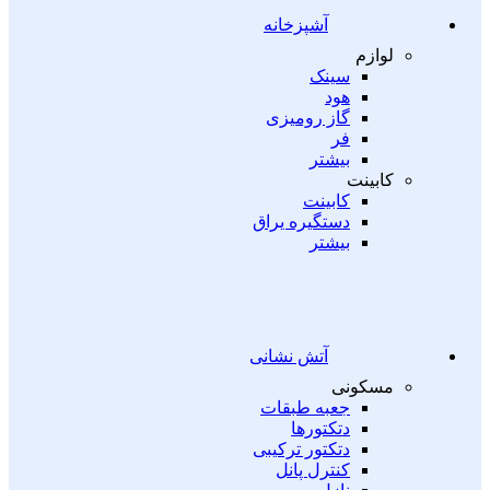
آشپزخانه
لوازم
سینک
هود
گاز رومیزی
فر
بیشتر
کابینت
کابینت
دستگیره یراق
بیشتر
آتش نشانی
مسکونی
جعبه طبقات
دتکتورها
دتکتور ترکیبی
کنترل پانل