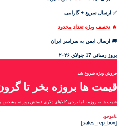
✅ ارسال سریع + گارانتی
🔥 تخفیف ویژه تعداد محدود
🚚
ارسال ایمن
به
سراسر ایران
بروز رسانی 17 جولای ۲۰۲۶
فروش ویژه شروع شد
قیمت ها بروزه بخر تا گرو
قیمت ها به روزه ، اما برخی کالاهای دلاری قیمتش روزانه مشخص م
[sales_rep_box]