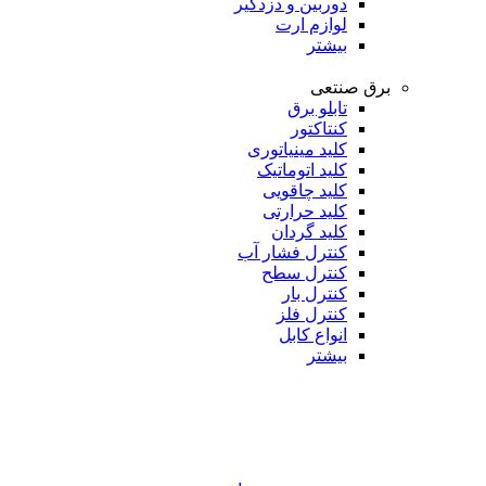
دوربین و دزدگیر
لوازم ارت
بیشتر
برق صنتعی
تابلو برق
کنتاکتور
کلید مینیاتوری
کلید اتوماتیک
کلید چاقویی
کلید حرارتی
کلید گردان
کنترل فشار آب
کنترل سطح
کنترل بار
کنترل فلز
انواع کابل
بیشتر