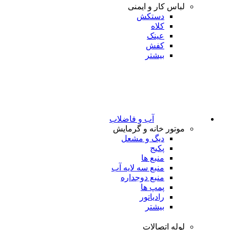
لباس کار و ایمنی
دستکش
کلاه
عینک
کفش
بیشتر
آب و فاضلاب
موتور خانه و گرمایش
دیگ و مشعل
پکیج
منبع ها
منبع سه لایه آب
منبع دوجداره
پمپ ها
رادیاتور
بیشتر
لوله اتصالات