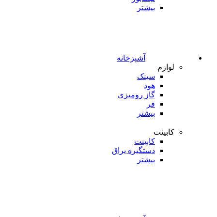
بیشتر
آشپزخانه
لوازم
سینک
هود
گاز رومیزی
فر
بیشتر
کابینت
کابینت
دستگیره یراق
بیشتر