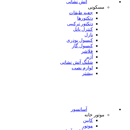
آتش نشانی
مسکونی
جعبه طبقات
دتکتورها
دتکتور ترکیبی
کنترل پانل
نازل
کپسول پودری
کپسول گاز
فلاشر
آژیر
شلنگ آتش نشانی
لوازم نصب
بیشتر
آسانسور
موتور خانه
کابین
موتور