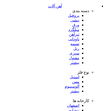
آهن آلات
دسته بندی
پروفیل
نبشی
ورق
میلگرد
تیرآهن
ناودانی
تسمه
ریل
سپری
مفتول
بیشتر
نوع فلز
استیل
مس
آلومینیوم
بیشتر
کارخانه ها
اصفهان
نیشابور