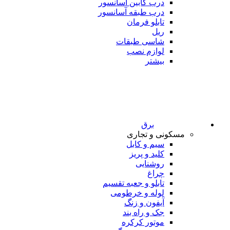
درب کابین آسانسور
درب طبقه آسانسور
تابلو فرمان
ریل
شاسی طبقات
لوازم نصب
بیشتر
برق
مسکونی و تجاری
سیم و کابل
کلید و پریز
روشنایی
چراغ
تابلو و جعبه تقسیم
لوله و خرطومی
آیفون و زنگ
جک و راه بند
موتور کرکره