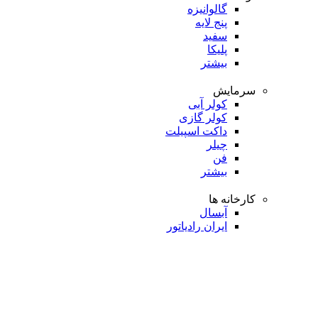
گالوانیزه
پنج لایه
سفید
پلیکا
بیشتر
سرمایش
کولر آبی
کولر گازی
داکت اسپیلت
چیلر
فن
بیشتر
کارخانه ها
آبسال
ایران رادیاتور