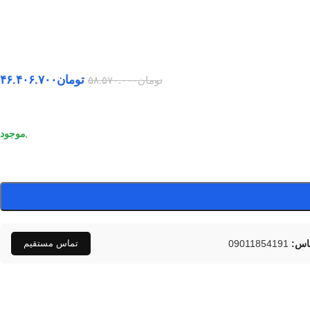
تومان
۴۶.۴۰۶.۷۰۰
تومان
۵۸.۵۷۰.۰۰۰
اس:
09011854191
تماس مستقیم