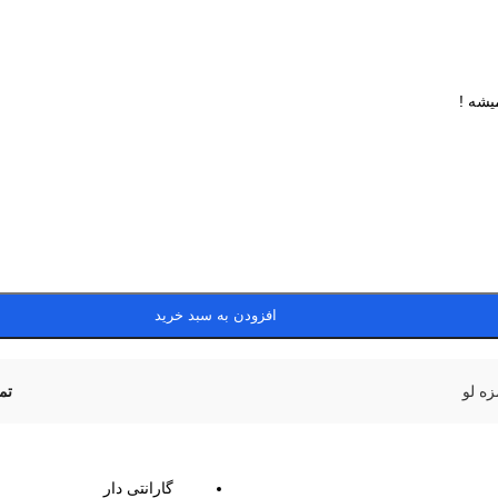
یشه !
افزودن به سبد خرید
ه لو
تم
گارانتی دار