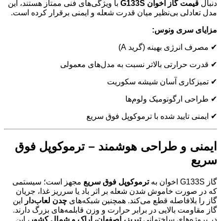
دنبال
قیمت گاز اخوان G133S
با ویژگی‌های فنی ممتاز هستند، این
مدل تعادلی بی‌نظیر میان قدرت شعله و ایمنی برقرار کرده است.
مزایای سری ونوس:
✔ مصرف انرژی بهینه (گرید A)
✔ قدرت حرارتی بالاتر نسبت به مدل‌های معمولی
✔ تمیزکاری آسان شیشه سکوریت
✔ طراحی ارگونومیک ولوم‌ها
✔ ایمنی تایید شده با ترموکوپل فوق سریع
ایمنی و طراحی هوشمند – ترموکوپل فوق
سریع
گاز G133S اخوان به
ترموکوپل فوق سریع
مجهز است؛ سیستمی
که در صورت خاموش شدن شعله بر اثر باد یا سرریز غذا، جریان
گاز را بلافاصله قطع می‌کند. همچنین شبکه‌های
چدن لعاب‌دار
این
گاز مقاومت بالایی در برابر حرارت و وزن قابلمه‌های بزرگ دارند.
در پروژه‌های ساختمانی
تبریز، اصفهان، اراک و شمال کشور
، این