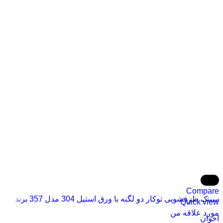
-16%
Compare
سینک ظرفشویی توکار دو لگنه با ورق استیل 304 مدل 357 برند
Quick view
اخوان – ضد خش و با عمق 20 سانتیمتر
مورد علاقه من
اخوان