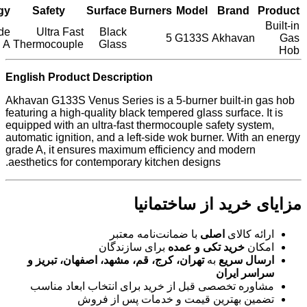
gy
Safety
Surface
Burners
Model
Brand
Product
Built-in
de
Ultra Fast
Black
5
G133S
Akhavan
Gas
A
Thermocouple
Glass
Hob
English Product Description
Akhavan G133S Venus Series is a 5-burner built-in gas hob
featuring a high-quality black tempered glass surface. It is
equipped with an ultra-fast thermocouple safety system,
automatic ignition, and a left-side wok burner. With an energy
grade A, it ensures maximum efficiency and modern
aesthetics for contemporary kitchen designs.
مزایای خرید از ساختمانیا
ارائه کالای
اصلی
با ضمانت‌نامه معتبر
امکان
خرید تکی و عمده
برای سازندگان
ارسال سریع
به
تهران، کرج، قم، مشهد، اصفهان، تبریز و
سراسر ایران
مشاوره تخصصی قبل از خرید برای انتخاب ابعاد مناسب
تضمین بهترین قیمت و خدمات پس از فروش