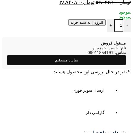
تومان
۵۲.۰۴۴.۶۰۰
تومان
۳۸.۷۴۰.۷۰۰
افزودن به سبد خرید
+
-
مسئول فروش
نام:
حسین حمزه لو
تماس:
09011854191
تماس مستقیم
5
نفر در حال بررسی این محصول هستند
ارسال سوپر فوری
گارانتی دار
روش های پرداخت امن :