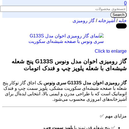
0
Search
خانه
/
آشپزخانه
/
گاز رومیزی
-26%
Click to enlarge
گاز رومیزی اخوان مدل ونوس G133S پنج شعله
شیشه‌ای با شعله پلوپز چپ و فندک اتومات
گاز رومیزی اخوان مدل G133S سری ونوس
یک اجاق گاز توکار پنج
شعله با صفحه شیشه‌ای سکوریت مشکی، پلوپز سمت چپ و فندک
اتوماتیک است که با طراحی مدرن و ایمنی بالا، انتخابی ایده‌آل برای
آشپزخانه‌های امروزی محسوب می‌شود.
مزایای مهم ✅
✅ پنج شعله قدرتمند با
پلوپز سمت چپ