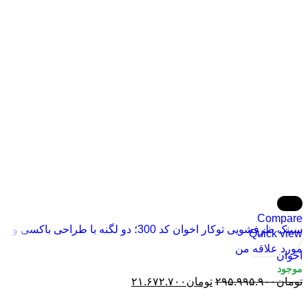
-93%
Compare
سینک ظرفشویی توکار اخوان کد 300؛ دو لگنه با طراحی باکسی و
Quick view
استیل ضدزنگ 304
مورد علاقه من
اخوان
تومان
۲۹۵.۹۹۵.۹۰۰
تومان
۲۱.۶۷۲.۷۰۰
افزودن به سبد خرید