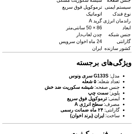
جنس صفحه
شیشه سکوریت مشکی
سیستم ایمنی
ترموکوپل فوق سریع
نوع فندک
اتوماتیک
راندمان انرژی
گرید A
ابعاد
86 × 50 سانتی‌متر
جنس شبکه
چدن لعاب‌دار
گارانتی
24 ماه اخوان سرویس
کشور سازنده
ایران
ویژگی‌های برجسته
مدل:
G133S سری ونوس
تعداد شعله:
۵ شعله
جنس صفحه:
شیشه سکوریت ضد خش
پلوپز:
سمت چپ
ایمنی:
ترموکوپل فوق سریع
مصرف:
سطح انرژی A
گارانتی:
۲۴ ماه ضمانت رسمی
ساخت:
ایران (برند اخوان)
بررسی فنی و کیفیت