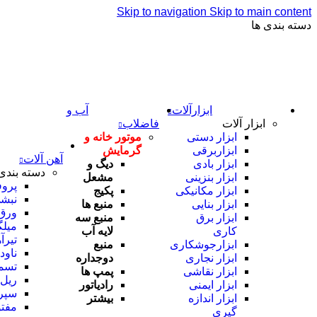
Skip to navigation
Skip to main content
دسته بندی ها
ابزارآلات
آب و
ابزار آلات
فاضلاب
ابزار دستی
موتور خانه و
ابزاربرقی
گرمایش
آهن آلات
ابزار بادی
دیگ و
دسته بندی
ابزار بنزینی
مشعل
پروف
ابزار مکانیکی
پکیج
نبش
ابزار بنایی
منبع ها
ورق
ابزار برق
منبع سه
میلگ
کاری
لایه آب
تیرآ
ابزارجوشکاری
منبع
ناود
ابزار نجاری
دوجداره
تسم
ابزار نقاشی
پمپ ها
ریل
ابزار ایمنی
رادیاتور
سپر
ابزار اندازه
بیشتر
مفت
گیری