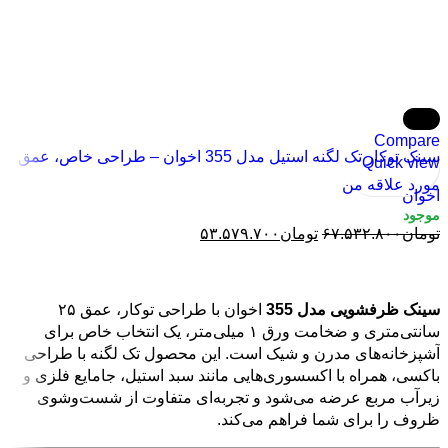
-21%
Compare
سینک توکار تک لگنه استیل مدل 355 اخوان – طراحی خاص، عمق
Quick view
بالا و لوازم جانبی کامل
مورد علاقه من
اخوان
تومان
۶۷.۵۳۲.۸۰۰
تومان
۵۳.۵۷۹.۷۰۰
افزودن به سبد خرید
سینک ظرفشویی مدل 355
اخوان با طراحی توکار، عمق ۲۵
سانتی‌متری و ضخامت ورق ۱ میلی‌متر، یک انتخاب خاص برای
آشپزخانه‌های مدرن و شیک است. این محصول تک لگنه با طراحی
باکسی، همراه با اکسسوری‌هایی مانند سبد استیل، جا‌مایع فلزی و
زیرآب مربع عرضه می‌شود و تجربه‌ای متفاوت از شست‌وشوی
ظروف را برای شما فراهم می‌کند.