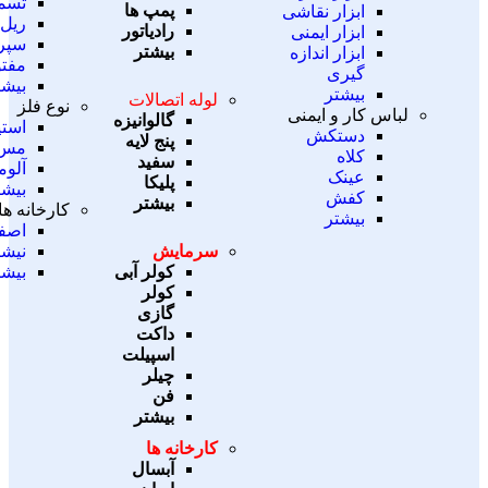
تسم
پمپ ها
ابزار نقاشی
ریل
رادیاتور
ابزار ایمنی
سپر
بیشتر
ابزار اندازه
مفت
گیری
بیشت
بیشتر
لوله اتصالات
نوع فلز
لباس کار و ایمنی
گالوانیزه
استی
دستکش
پنج لایه
مس
کلاه
سفید
آلوم
عینک
پلیکا
بیشت
کفش
بیشتر
کارخانه ها
بیشتر
اصف
سرمایش
نیشا
کولر آبی
بیشت
کولر
گازی
داکت
اسپیلت
چیلر
فن
بیشتر
کارخانه ها
آبسال