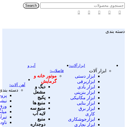
Search
دسته بندی
ابزارآلات
آب و
ابزار آلات
فاضلاب
موتور خانه و
ابزار دستی
گرمایش
ابزاربرقی
آهن آلات
دیگ و
ابزار بادی
دسته بندی
مشعل
ابزار بنزینی
پروف
پکیج
ابزار مکانیکی
نبش
منبع ها
ابزار بنایی
ورق
منبع سه
ابزار برق
میلگ
لایه آب
کاری
تیرآ
منبع
ابزارجوشکاری
ناود
دوجداره
ابزار نجاری