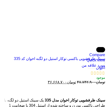
-23%
Compare
سینک ظرفشویی باکسی توکار استیل دو لگنه اخوان کد 335
Quick view
مناسب آشپزخانه‌های مدرن
مورد علاقه من
اخوان
تومان
۴۷.۷۴۲.۹۰۰
تومان
۳۶.۶۶۸.۷۰۰
افزودن به سبد خرید
سینک ظرفشویی توکار اخوان مدل 335
یک سینک استیل دو لگنه با
طراحی باکسی مدرن و ساخته شده از استیل 304 با ضخامت 1